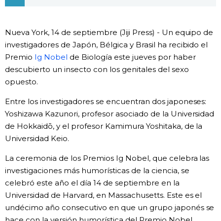
Vida
Nueva York, 14 de septiembre (Jiji Press) - Un equipo de
Guía de Japón
investigadores de Japón, Bélgica y Brasil ha recibido el
Premio
Ig Nobel
de Biología este jueves por haber
descubierto un insecto con los genitales del sexo
Vídeos e imágenes
opuesto.
En profundidad
Entre los investigadores se encuentran dos japoneses:
Yoshizawa Kazunori, profesor asociado de la Universidad
de Hokkaidō, y el profesor Kamimura Yoshitaka, de la
Más
Universidad Keio.
Noticias
official SNS
La ceremonia de los Premios Ig Nobel, que celebra las
investigaciones más humorísticas de la ciencia, se
celebró este año el día 14 de septiembre en la
Datos de Japón
Universidad de Harvard, en Massachusetts. Este es el
undécimo año consecutivo en que un grupo japonés se
Fragmentos de Japón
hace con la versión humorística del Premio Nobel.