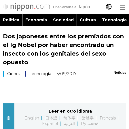
Política
Economía
Sociedad
Cultura
Tecnología
日本語
Dos japoneses entre los premiados con
English
el Ig Nobel por haber encontrado un
简体字
insecto con los genitales del sexo
Política
opuesto
繁體字
Economía
Noticias
Ciencia
Tecnología
15/09/2017
Français
Sociedad
العربية
Cultura
Русский
Leer en otro idioma
English
日本語
简体字
繁體字
Français
Tecnología
Español
العربية
Русский