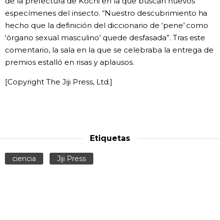
de la prefectura de Kōchi en la que buscan nuevos
especímenes del insecto. “Nuestro descubrimiento ha
hecho que la definición del diccionario de ‘pene’ como
‘órgano sexual masculino’ quede desfasada”. Tras este
comentario, la sala en la que se celebraba la entrega de
premios estalló en risas y aplausos.
[Copyright The Jiji Press, Ltd.]
Etiquetas
ciencia
Jiji Press