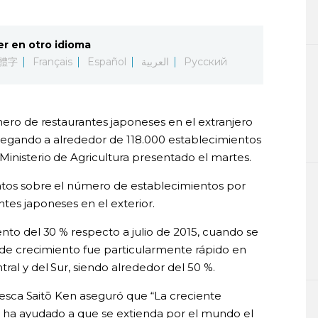
er en otro idioma
體字
Français
Español
العربية
Русский
úmero de restaurantes japoneses en el extranjero
 llegando a alrededor de 118.000 establecimientos
Ministerio de Agricultura presentado el martes.
datos sobre el número de establecimientos por
tes japoneses en el exterior.
ento del 30 % respecto a julio de 2015, cuando se
mo de crecimiento fue particularmente rápido en
ral y del Sur, siendo alrededor del 50 %.
y Pesca Saitō Ken aseguró que “La creciente
ón ha ayudado a que se extienda por el mundo el