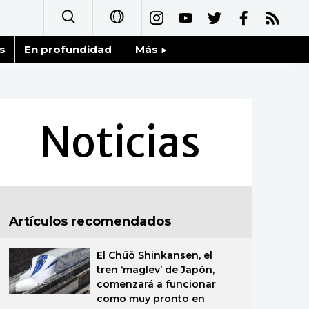
s
En profundidad
Más
日本語
Noticias
English
Datos de Japón
Noticias
简体字
Fragmentos de Japón
繁體字
Gente
Français
Artículos recomendados
Blog
العربية
El Chūō Shinkansen, el
Tokio
Русский
tren ‘maglev’ de Japón,
comenzará a funcionar
Avisos
como muy pronto en