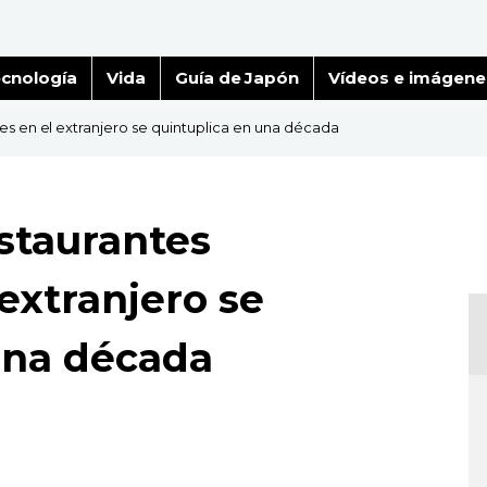
cnología
Vida
Guía de Japón
Vídeos e imágene
s en el extranjero se quintuplica en una década
staurantes
extranjero se
una década