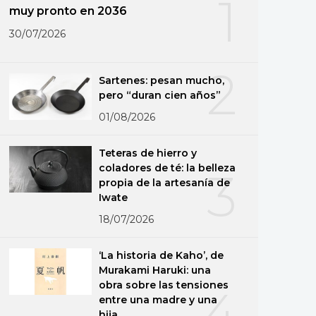
1
muy pronto en 2036
30/07/2026
2
Sartenes: pesan mucho,
pero “duran cien años”
01/08/2026
Teteras de hierro y
coladores de té: la belleza
3
propia de la artesanía de
Iwate
18/07/2026
‘La historia de Kaho’, de
Murakami Haruki: una
obra sobre las tensiones
4
entre una madre y una
hija