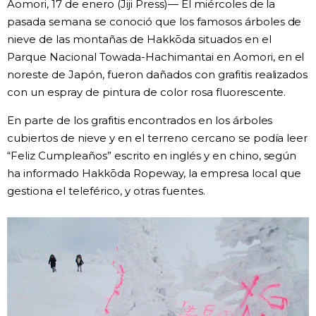
Aomori, 17 de enero (Jiji Press)— El miércoles de la
Vida
pasada semana se conoció que los famosos árboles de
nieve de las montañas de Hakkōda situados en el
Parque Nacional Towada-Hachimantai en Aomori, en el
Guía de Japón
noreste de Japón, fueron dañados con grafitis realizados
con un espray de pintura de color rosa fluorescente.
Vídeos e imágenes
En parte de los grafitis encontrados en los árboles
cubiertos de nieve y en el terreno cercano se podía leer
En profundidad
“Feliz Cumpleaños” escrito en inglés y en chino, según
ha informado Hakkōda Ropeway, la empresa local que
Más
gestiona el teleférico, y otras fuentes.
Noticias
official SNS
Datos de Japón
Fragmentos de Japón