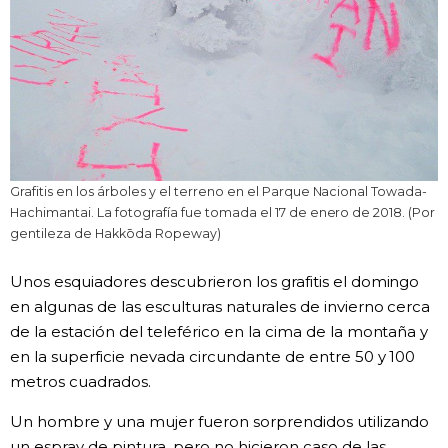
Gente
Blog
Tokio
Grafitis en los árboles y el terreno en el Parque Nacional Towada-
Avisos
Hachimantai. La fotografía fue tomada el 17 de enero de 2018. (Por
gentileza de Hakkōda Ropeway)
Unos esquiadores descubrieron los grafitis el domingo
en algunas de las esculturas naturales de invierno cerca
de la estación del teleférico en la cima de la montaña y
en la superficie nevada circundante de entre 50 y 100
metros cuadrados.
Un hombre y una mujer fueron sorprendidos utilizando
un espray de pintura, pero no hicieron caso de las