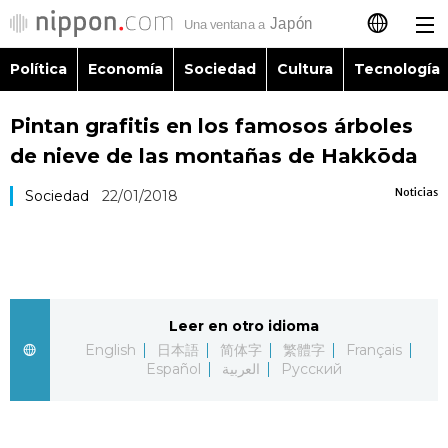
Política
Economía
Sociedad
Cultura
Tecnología
日本語
Pintan grafitis en los famosos árboles
English
de nieve de las montañas de Hakkōda
简体字
Política
Noticias
Sociedad
22/01/2018
繁體字
Economía
Français
Sociedad
Leer en otro idioma
العربية
English
日本語
简体字
繁體字
Français
Cultura
Español
العربية
Русский
Русский
Tecnología