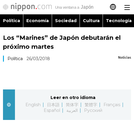
Política
Economía
Sociedad
Cultura
Tecnología
日本語
Los “Marines” de Japón debutarán el
English
próximo martes
简体字
Política
Noticias
Política
26/03/2018
繁體字
Economía
Français
Sociedad
Leer en otro idioma
العربية
English
日本語
简体字
繁體字
Français
Cultura
Español
العربية
Русский
Русский
Tecnología