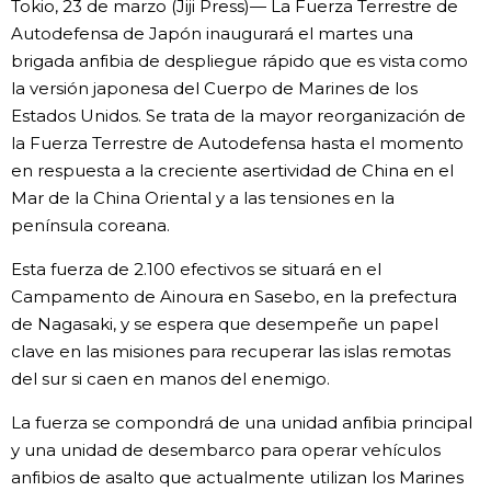
Tokio, 23 de marzo (Jiji Press)— La Fuerza Terrestre de
Vida
Autodefensa de Japón inaugurará el martes una
brigada anfibia de despliegue rápido que es vista como
la versión japonesa del Cuerpo de Marines de los
Guía de Japón
Estados Unidos. Se trata de la mayor reorganización de
la Fuerza Terrestre de Autodefensa hasta el momento
Vídeos e imágenes
en respuesta a la creciente asertividad de China en el
Mar de la China Oriental y a las tensiones en la
En profundidad
península coreana.
Esta fuerza de 2.100 efectivos se situará en el
Más
Campamento de Ainoura en Sasebo, en la prefectura
de Nagasaki, y se espera que desempeñe un papel
Noticias
official SNS
clave en las misiones para recuperar las islas remotas
del sur si caen en manos del enemigo.
Datos de Japón
La fuerza se compondrá de una unidad anfibia principal
y una unidad de desembarco para operar vehículos
Fragmentos de Japón
anfibios de asalto que actualmente utilizan los Marines