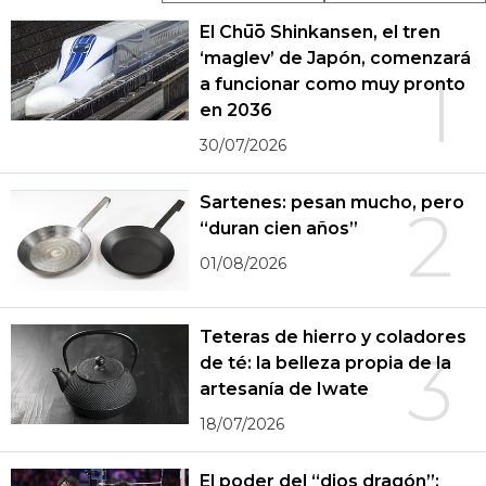
El Chūō Shinkansen, el tren
‘maglev’ de Japón, comenzará
1
a funcionar como muy pronto
en 2036
30/07/2026
Sartenes: pesan mucho, pero
2
“duran cien años”
01/08/2026
Teteras de hierro y coladores
3
de té: la belleza propia de la
artesanía de Iwate
18/07/2026
El poder del “dios dragón”: