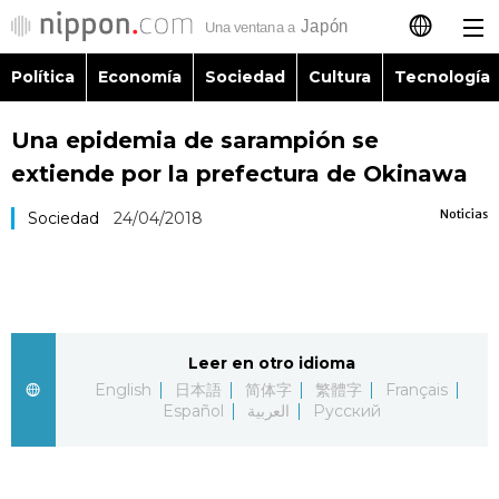
Política
Economía
Sociedad
Cultura
Tecnología
日本語
Una epidemia de sarampión se
English
extiende por la prefectura de Okinawa
简体字
Política
Noticias
Sociedad
24/04/2018
繁體字
Economía
Français
Sociedad
Leer en otro idioma
العربية
English
日本語
简体字
繁體字
Français
Cultura
Español
العربية
Русский
Русский
Tecnología