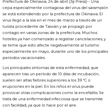
Prefectura de Okinawa, 24 de abril (Jiji Press)-- Una
Vida
cepa especialmente contagiosa del virus del sarampión
se está extendiendo por la prefectura de Okinawa. El
virus llegó a la isla en el mes de marzo a través de un
Guía de Japón
turista procedente de Taiwán y se propagó por
contagio en varias zonas de la prefectura. Muchos
Vídeos e imágenes
hoteles ya han comenzado a registrar cancelaciones, y
se teme que esto afecte negativamente al turismo
En profundidad
especialmente en mayo, durante uno de los principales
períodos vacacionales.
Más
Los principales síntomas de esta enfermedad, que
aparecen tras un período de 10 días de incubación,
Noticias
official SNS
suelen ser altas fiebres superiores a los 39 ºC o
erupciones en la piel. En los niños el virus puede
provocar otras complicaciones como la encefalitis. Se
Datos de Japón
trata de una enfermedad infecciosa que se transmite
con facilidad, ya que lo hace por el aire.
Fragmentos de Japón