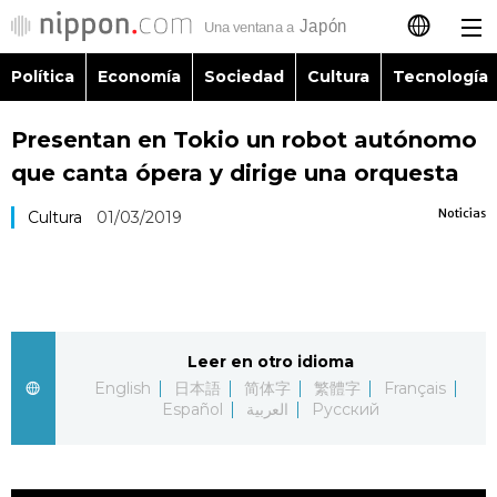
Política
Economía
Sociedad
Cultura
Tecnología
日本語
Presentan en Tokio un robot autónomo
English
que canta ópera y dirige una orquesta
简体字
Política
Noticias
Cultura
01/03/2019
繁體字
Economía
Français
Sociedad
Leer en otro idioma
العربية
English
日本語
简体字
繁體字
Français
Cultura
Español
العربية
Русский
Русский
Tecnología