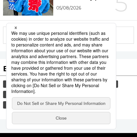
5
05/08/2026
More in this series
Etiquetas destacadas
cultura
sociedad
gastronomía
vida
jiji press
historia
turismo
comida
cine
gastronomía japonesa