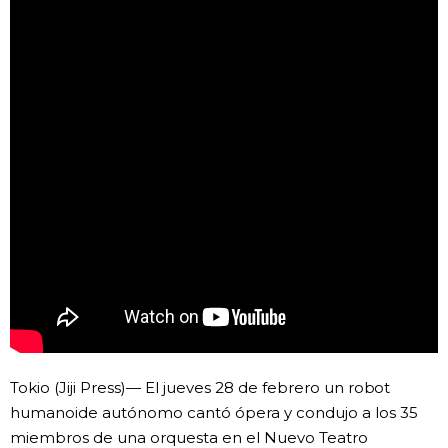
Vida
Guía de Japón
Vídeos e imágenes
En profundidad
Más
Noticias
official SNS
Datos de Japón
Tokio (Jiji Press)— El jueves 28 de febrero un robot
humanoide autónomo cantó ópera y condujo a los 35
Fragmentos de Japón
miembros de una orquesta en el Nuevo Teatro