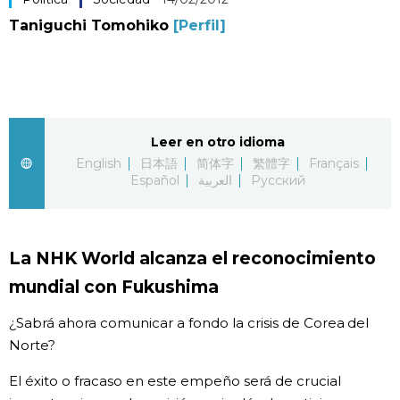
Taniguchi Tomohiko
[Perfil]
Vida
Guía de Japón
Vídeos e imágenes
Leer en otro idioma
English
日本語
简体字
繁體字
Français
En profundidad
Español
العربية
Русский
Más
La NHK World alcanza el reconocimiento
Noticias
official SNS
mundial con Fukushima
¿Sabrá ahora comunicar a fondo la crisis de Corea del
Datos de Japón
Norte?
El éxito o fracaso en este empeño será de crucial
Fragmentos de Japón