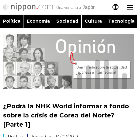
Política
Economía
Sociedad
Cultura
Tecnología
日本語
English
简体字
Política
繁體字
Economía
Français
Sociedad
العربية
¿Podrá la NHK World informar a fondo
Cultura
sobre la crisis de Corea del Norte?
Русский
[Parte 1]
Tecnología
Política
Sociedad
14/02/2012