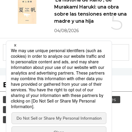
Murakami Haruki: una obra
5
sobre las tensiones entre una
madre y una hija
04/08/2026
More in this series
Etiquetas destacadas
cultura
gastronomía
comida
modales
gastronomía japonesa
alimentos
vida
sociedad
cortesía
tradiciones