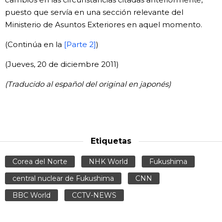
puesto que servía en una sección relevante del
Ministerio de Asuntos Exteriores en aquel momento.
(Continúa en la
[Parte 2]
)
(Jueves, 20 de diciembre 2011)
(Traducido al español del original en japonés)
Etiquetas
Corea del Norte
NHK World
Fukushima
central nuclear de Fukushima
CNN
BBC World
CCTV-NEWS