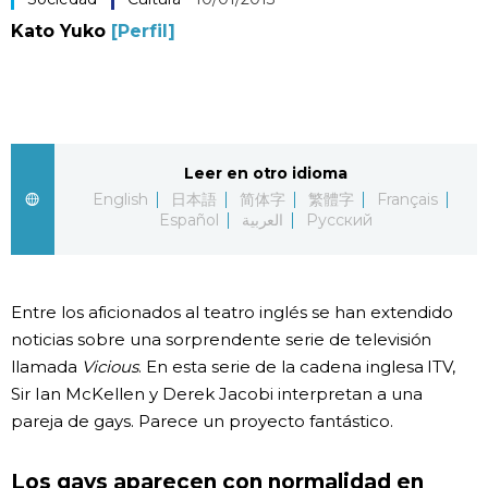
Kato Yuko
[Perfil]
Vida
Guía de Japón
Vídeos e imágenes
Leer en otro idioma
English
日本語
简体字
繁體字
Français
En profundidad
Español
العربية
Русский
Más
Entre los aficionados al teatro inglés se han extendido
noticias sobre una sorprendente serie de televisión
Noticias
official SNS
llamada
Vicious
. En esta serie de la cadena inglesa ITV,
Sir Ian McKellen y Derek Jacobi interpretan a una
Datos de Japón
pareja de gays. Parece un proyecto fantástico.
Fragmentos de Japón
Los gays aparecen con normalidad en