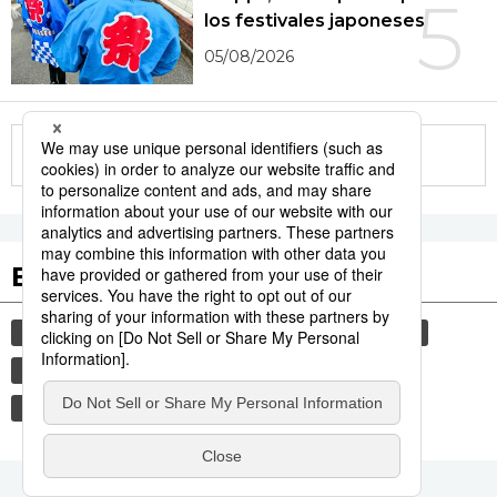
5
los festivales japoneses
05/08/2026
More in this series
Etiquetas destacadas
cultura
sociedad
gastronomía
vida
comida
historia
jiji press
turismo
economía
política