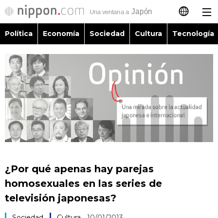
Política
Economía
Sociedad
Cultura
Tecnología
日本語
English
简体字
Política
繁體字
Economía
Français
Sociedad
العربية
¿Por qué apenas hay parejas
Cultura
homosexuales en las series de
Русский
televisión japonesas?
Tecnología
Sociedad
Cultura
10/01/2013