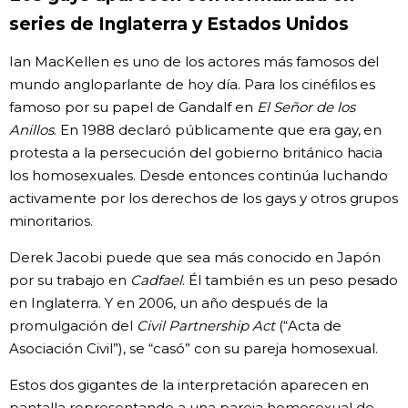
series de Inglaterra y Estados Unidos
Gente
Ian MacKellen es uno de los actores más famosos del
mundo angloparlante de hoy día. Para los cinéfilos es
Blog
famoso por su papel de Gandalf en
El Señor de los
Anillos
. En 1988 declaró públicamente que era gay, en
Tokio
protesta a la persecución del gobierno británico hacia
los homosexuales. Desde entonces continúa luchando
Avisos
activamente por los derechos de los gays y otros grupos
minoritarios.
Derek Jacobi puede que sea más conocido en Japón
por su trabajo en
Cadfael
. Él también es un peso pesado
en Inglaterra. Y en 2006, un año después de la
promulgación del
Civil Partnership Act
(“Acta de
Asociación Civil”), se “casó” con su pareja homosexual.
Estos dos gigantes de la interpretación aparecen en
pantalla representando a una pareja homosexual de