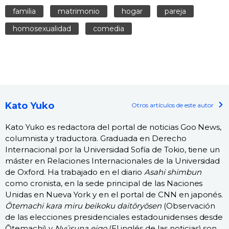
familia
matrimonio
hogar
pareja
homosexualidad
comedia
Kato Yuko
Otros artículos de este autor
Kato Yuko es redactora del portal de noticias Goo News,
columnista y traductora. Graduada en Derecho
Internacional por la Universidad Sofía de Tokio, tiene un
máster en Relaciones Internacionales de la Universidad
de Oxford. Ha trabajado en el diario
Asahi shimbun
como cronista, en la sede principal de las Naciones
Unidas en Nueva York y en el portal de CNN en japonés.
Ōtemachi kara miru beikoku daitōryōsen
(Observación
de las elecciones presidenciales estadounidenses desde
Ōtemachi) y
Nyūsuna eigo
(El inglés de las noticias) son