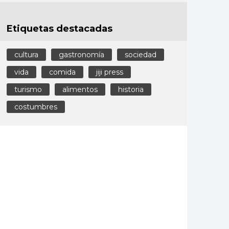
Etiquetas destacadas
cultura
gastronomía
sociedad
vida
comida
jiji press
turismo
alimentos
historia
costumbres