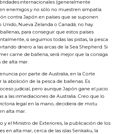
lebridades internacionales (generalmente
 en enemigos y no sólo no muestren simpatía
ión contra Japón en países que se suponen
ino Unido, Nueva Zelanda o Canadá; no hay
ballenas, para conseguir que estos países
talmente, si seguimos todas las pistas, la pesca
ortando dinero a las arcas de la Sea Shepherd. Si
er carne de ballena, será mejor que la consiga
 de alta mar.
uncia por parte de Australia, en la Corte
ar la abolición de la pesca de ballenas. Es
oceso judicial, pero aunque Japón gane el juicio
s a las inmediaciones de Australia. Creo que lo
victoria legal en la mano, decidiera de motu
n alta mar.
o y el Ministro de Exteriores, la publicación de los
s en alta mar, cerca de las islas Senkaku, la