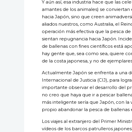
Y aún así, esa industria hace que las ce
amantes de los animales) se conviertan
hacia Japón, sino que creen animadvers
aliados nuestros, como Australia, el Re
operación más efectiva que la pesca de 
sientan repugnancia hacia Japón. Inciden
de ballenas con fines científicos está ap
hay gente que, sea como sea, quiere com
de la costa japonesa, y no de ejemplares
Actualmente Japón se enfrenta a una den
Internacional de Justicia (CIJ), para logr
importante observar el desarrollo del pr
no creo que haya que ir a pescar ballena
más inteligente sería que Japón, con la 
propio abandonar la pesca de ballenas e
Los viajes al extranjero del Primer Ministr
vídeos de los barcos patrulleros japonese