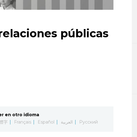
relaciones públicas
er en otro idioma
體字
Français
Español
العربية
Русский