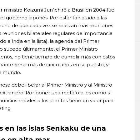
r ministro Koizumi Jun’ichirō a Brasil en 2004 fue
del gobierno japonés. Por estar tan atado a las
 hecho de que cada vez se realizan más reuniones
s reuniones bilaterales regulares de importancia
o a India en la lista), la agenda del Primer
mo sucede últimamente, el Primer Ministro
nos, no tiene tiempo de cumplir más con estos
mantenerse más de cinco años en su puesto, y
el mundo.
nesa debe liberar al Primer Ministro y al Ministro
l extranjero. Por poner una metáfora, es como si
uncios móviles a los clientes tiene un valor para
ting.
 en las islas Senkaku de una
no en alta mar