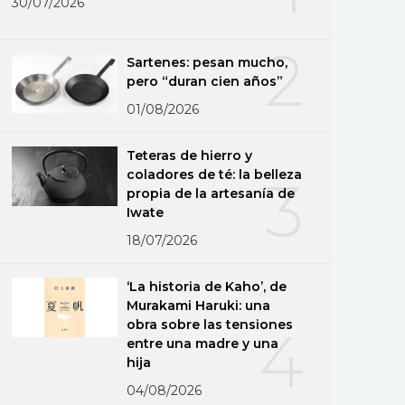
30/07/2026
2
Sartenes: pesan mucho,
pero “duran cien años”
01/08/2026
Teteras de hierro y
coladores de té: la belleza
3
propia de la artesanía de
Iwate
18/07/2026
‘La historia de Kaho’, de
Murakami Haruki: una
obra sobre las tensiones
4
entre una madre y una
hija
04/08/2026