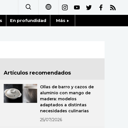
s
En profundidad
Más
日本語
Noticias
English
Datos de Japón
简体字
Fragmentos de Japón
繁體字
Artículos recomendados
Gente
Français
Ollas de barro y cazos de
Blog
aluminio con mango de
العربية
madera: modelos
adaptados a distintas
Tokio
Русский
necesidades culinarias
25/07/2026
Avisos