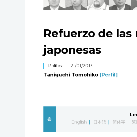
Refuerzo de las 
japonesas
Política
21/01/2013
Taniguchi Tomohiko
[Perfil]
Le
English
日本語
简体字
繁