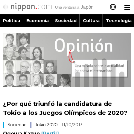
Política
Economía
Sociedad
Cultura
Tecnología
日本語
English
简体字
Política
繁體字
Economía
Français
Sociedad
العربية
¿Por qué triunfó la candidatura de
Cultura
Tokio a los Juegos Olímpicos de 2020?
Русский
Sociedad
Tokio 2020
11/10/2013
Tecnología
Ogoura Kazuo
[Perfil]