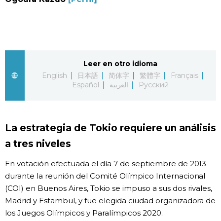
Vida
Guía de Japón
Leer en otro idioma
Vídeos e imágenes
English
日本語
简体字
繁體字
Français
Español
العربية
Русский
En profundidad
Más
La estrategia de Tokio requiere un análisis
a tres niveles
Noticias
official SNS
En votación efectuada el día 7 de septiembre de 2013
durante la reunión del Comité Olímpico Internacional
Datos de Japón
(COI) en Buenos Aires, Tokio se impuso a sus dos rivales,
Madrid y Estambul, y fue elegida ciudad organizadora de
Fragmentos de Japón
los Juegos Olímpicos y Paralímpicos 2020.