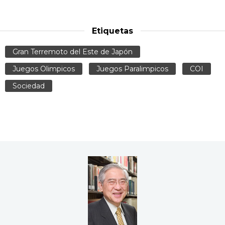
Etiquetas
Gran Terremoto del Este de Japón
Juegos Olimpicos
Juegos Paralimpicos
COI
Sociedad