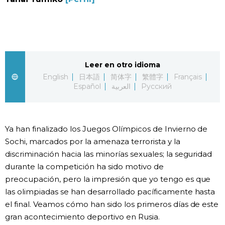
Vida
Guía de Japón
Leer en otro idioma
Vídeos e imágenes
English
日本語
简体字
繁體字
Français
Español
العربية
Русский
En profundidad
Ya han finalizado los Juegos Olímpicos de Invierno de
Más
Sochi, marcados por la amenaza terrorista y la
discriminación hacia las minorías sexuales; la seguridad
Noticias
official SNS
durante la competición ha sido motivo de
preocupación, pero la impresión que yo tengo es que
Datos de Japón
las olimpiadas se han desarrollado pacíficamente hasta
el final. Veamos cómo han sido los primeros días de este
Fragmentos de Japón
gran acontecimiento deportivo en Rusia.