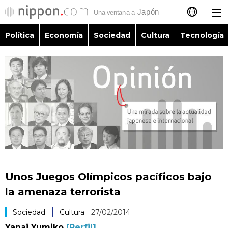
Política
Economía
Sociedad
Cultura
Tecnología
日本語
English
简体字
Política
繁體字
Economía
Français
Sociedad
العربية
Unos Juegos Olímpicos pacíficos bajo
Cultura
la amenaza terrorista
Русский
Sociedad
Cultura
27/02/2014
Tecnología
Yanai Yumiko
[Perfil]