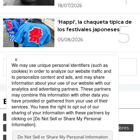
18/07/2026
‘Happi’, la chaqueta típica de
5
los festivales japoneses
05/08/2026
More in this series
Etiquetas destacadas
cultura
gastronomía
vida
comida
cortesía
genkan
tradiciones
costumbres
alimentos
gastronomía japonesa