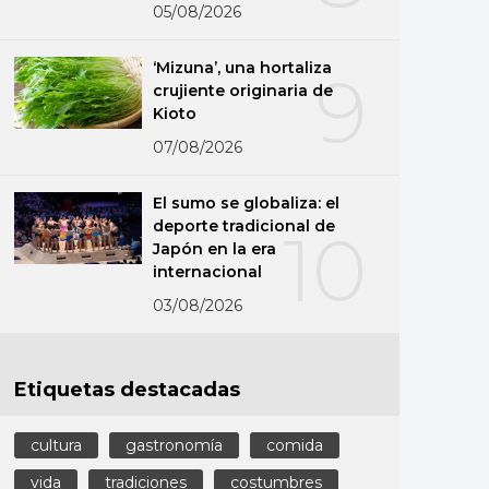
05/08/2026
‘Mizuna’, una hortaliza
9
crujiente originaria de
Kioto
07/08/2026
El sumo se globaliza: el
deporte tradicional de
10
Japón en la era
internacional
03/08/2026
Etiquetas destacadas
cultura
gastronomía
comida
vida
tradiciones
costumbres