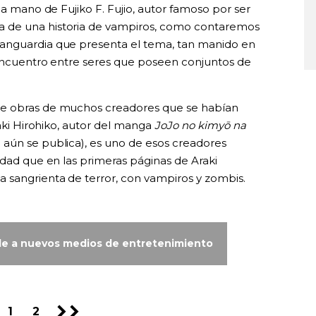
 la mano de Fujiko F. Fujio, autor famoso por ser
ta de una historia de vampiros, como contaremos
anguardia que presenta el tema, tan manido en
 encuentro entre seres que poseen conjuntos de
de obras de muchos creadores que se habían
raki Hirohiko, autor del manga
JoJo no kimyō na
 aún se publica), es uno de esos creadores
rdad que en las primeras páginas de Araki
 sangrienta de terror, con vampiros y zombis.
de a nuevos medios de entretenimiento
1
2