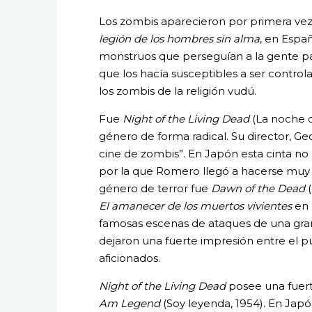
Los zombis aparecieron por primera vez 
legión de los hombres sin alma
, en Españ
monstruos que perseguían a la gente pa
que los hacía susceptibles a ser contr
los zombis de la religión vudú.
Fue
Night of the Living Dead
(La noche d
género de forma radical. Su director, G
cine de zombis”. En Japón esta cinta no
por la que Romero llegó a hacerse muy c
género de terror fue
Dawn of the Dead
(
El amanecer de los muertos vivientes
en 
famosas escenas de ataques de una gra
dejaron una fuerte impresión entre el p
aficionados.
Night of the Living Dead
posee una fuert
Am Legend
(Soy leyenda, 1954). En Jap