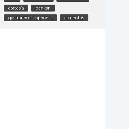
cortesía
genkan
gastronomía japonesa
alimentos