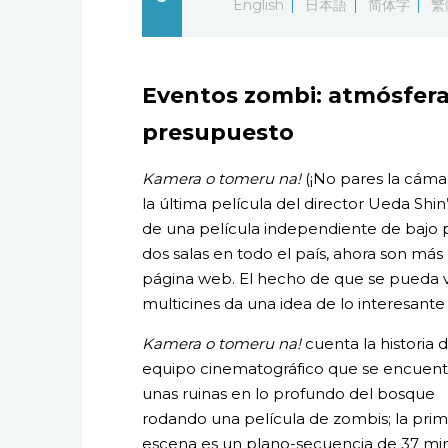
English
日本語
简体字
繁
Eventos zombi: atmósfera
presupuesto
Kamera o tomeru na!
(¡No pares la cámar
la última película del director Ueda Shin’
de una película independiente de bajo 
dos salas en todo el país, ahora son más
página web. El hecho de que se pueda 
multicines da una idea de lo interesante
Kamera o tomeru na!
cuenta la historia 
equipo cinematográfico que se encuent
unas ruinas en lo profundo del bosque
rodando una película de zombis; la pri
escena es un plano-secuencia de 37 min