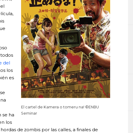
el
ícula,
is
que
moso
 todos
 del
os los
bién es
 se
ana
El cartel de Kamera o tomeru na! ©ENBU
Seminar
 se ha
n los
hordas de zombis por las calles, a finales de