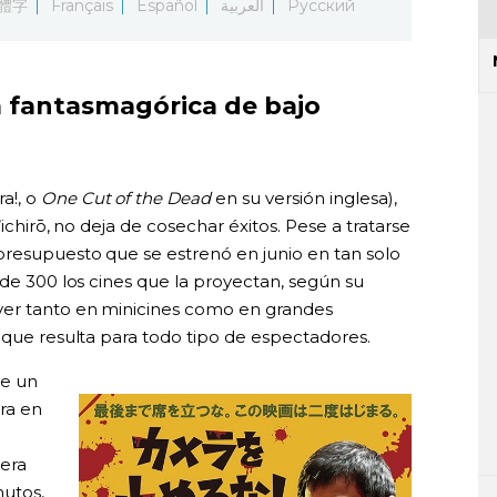
體字
Français
Español
العربية
Русский
 fantasmagórica de bajo
a!, o
One Cut of the Dead
en su versión inglesa),
ichirō, no deja de cosechar éxitos. Pese a tratarse
presupuesto que se estrenó en junio en tan solo
 de 300 los cines que la proyectan, según su
ver tanto en minicines como en grandes
 que resulta para todo tipo de espectadores.
de un
ra en
mera
utos,