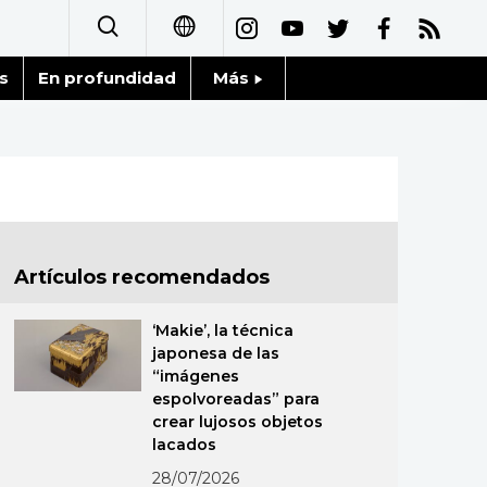
s
En profundidad
Más
日本語
Noticias
English
Datos de Japón
简体字
Fragmentos de Japón
繁體字
Artículos recomendados
Gente
Français
‘Makie’, la técnica
Blog
japonesa de las
العربية
“imágenes
espolvoreadas” para
Tokio
Русский
crear lujosos objetos
lacados
Avisos
28/07/2026