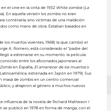
en el cine en la cinta de 1932
White zombie
(
La
a). En aquella versión los zombis no eran
ra comérsela, sino víctimas de una maldición
olados como mano de obra. Estaban basados en
e los muertos vivientes, 1968) la que cambió el
eorge A. Romero, está considerado el “padre del
 llegó a estrenarse en su momento; la película
onocido entre los aficionados japoneses al
Zombi
en España,
El amanecer de los muertos
o
Latinoamérica; estrenada en Japón en 1979). Sus
n masa de zombis en un centro comercial
úblico, y atrajeron al género a muchos nuevos
e influencia de la novela de Richard Matheson
I
ón se publicó en 1978 en forma de manga, con el