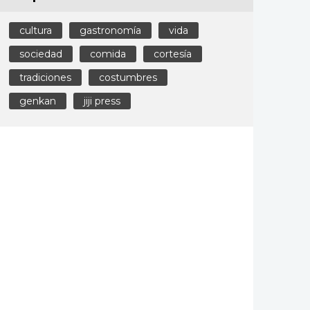
cultura
gastronomía
vida
sociedad
comida
cortesía
tradiciones
costumbres
genkan
jiji press