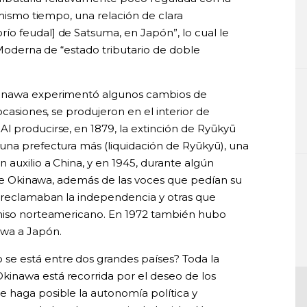
 mismo tiempo, una relación de clara
río feudal] de Satsuma, en Japón”, lo cual le
d Moderna de “estado tributario de doble
kinawa experimentó algunos cambios de
ocasiones, se produjeron en el interior de
l producirse, en 1879, la extinción de Ryūkyū
una prefectura más (liquidación de Ryūkyū), una
 auxilio a China, y en 1945, durante algún
a de Okinawa, además de las voces que pedían su
e reclamaban la independencia y otras que
omiso norteamericano. En 1972 también hubo
awa a Japón.
e está entre dos grandes países? Toda la
inawa está recorrida por el deseo de los
 haga posible la autonomía política y