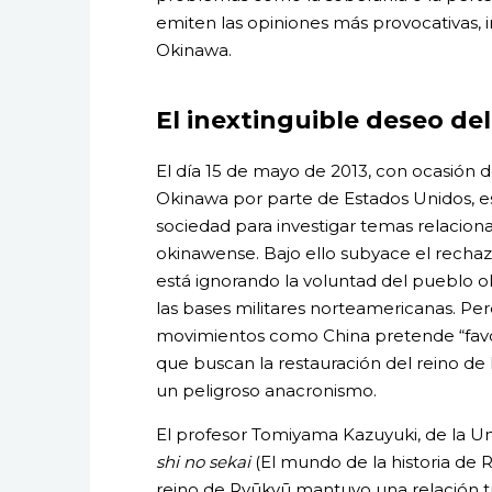
emiten las opiniones más provocativas, 
Okinawa.
El inextinguible deseo d
El día 15 de mayo de 2013, con ocasión d
Okinawa por parte de Estados Unidos, es
sociedad para investigar temas relacion
okinawense. Bajo ello subyace el rechaz
está ignorando la voluntad del pueblo 
las bases militares norteamericanas. Pe
movimientos como China pretende “favor
que buscan la restauración del reino de
un peligroso anacronismo.
El profesor Tomiyama Kazuyuki, de la U
shi no sekai
(El mundo de la historia de 
reino de Ryūkyū mantuvo una relación tr