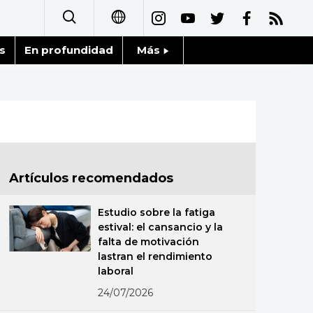
s
En profundidad
Más
日本語
Noticias
English
Datos de Japón
简体字
Fragmentos de Japón
繁體字
Artículos recomendados
Gente
Français
Estudio sobre la fatiga
Blog
estival: el cansancio y la
العربية
falta de motivación
lastran el rendimiento
Tokio
Русский
laboral
24/07/2026
Avisos