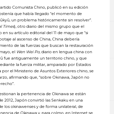
Partido Comunista Chino, publicó en su edición
sostenía que había llegado “el momento de
ūkyū, un problema históricamente sin resolver”.
l Times
), otro diario del mismo grupo que el
en su artículo editorial del 11 de mayo que “si
otaje al ascenso de China, China debería
iento de las fuerzas que buscan la restauración
 mayo, el
Wen Wei Po
, diario en lengua china con
 fue antiguamente un territorio chino, y que
ediante la fuerza militar, amparado por Estados
a por el Ministerio de Asuntos Exteriores chino, se
rzo, afirmando que, “sobre Okinawa, Japón no
erecho”.
uestionan la pertenencia de Okinawa se están
 2012, Japón convirtió las Senkaku en una
de los okinawenses y de forma unilateral, de
nencia de Okinawa y, para colmo, en Internet se