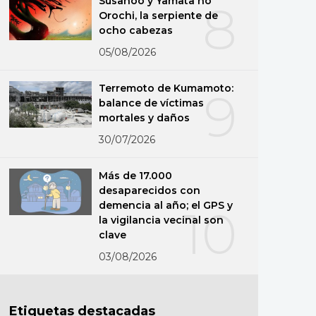
Susanoo y Yamata no
8
Orochi, la serpiente de
ocho cabezas
05/08/2026
Terremoto de Kumamoto:
9
balance de víctimas
mortales y daños
30/07/2026
Más de 17.000
desaparecidos con
demencia al año; el GPS y
10
la vigilancia vecinal son
clave
03/08/2026
Etiquetas destacadas