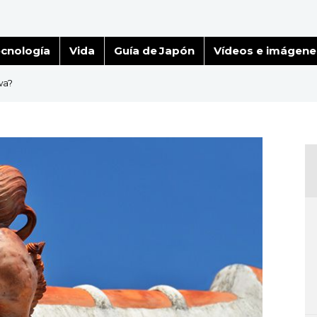
cnología
Vida
Guía de Japón
Vídeos e imágene
wa?