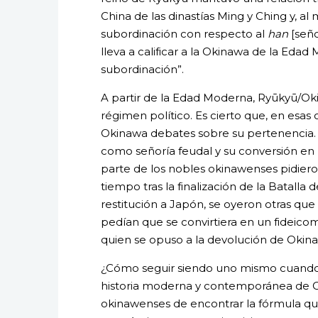
China de las dinastías Ming y Ching y, al
subordinación con respecto al
han
[seño
lleva a calificar a la Okinawa de la Eda
subordinación”.
A partir de la Edad Moderna, Ryūkyū/O
régimen político. Es cierto que, en esas 
Okinawa debates sobre su pertenencia. A
como señoría feudal y su conversión en 
parte de los nobles okinawenses pidieron
tiempo tras la finalización de la Batall
restitución a Japón, se oyeron otras qu
pedían que se convirtiera en un fideic
quien se opuso a la devolución de Okin
¿Cómo seguir siendo uno mismo cuando s
historia moderna y contemporánea de Ok
okinawenses de encontrar la fórmula que