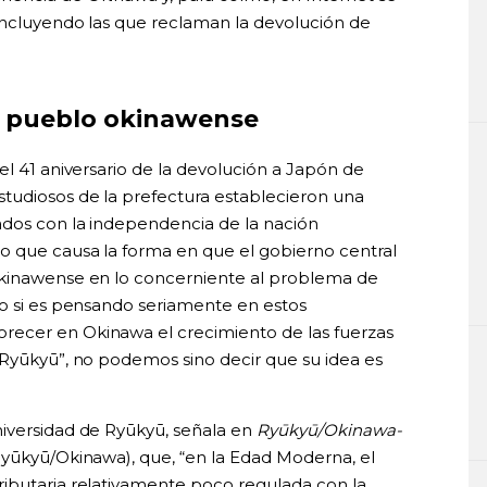
incluyendo las que reclaman la devolución de
el pueblo okinawense
el 41 aniversario de la devolución a Japón de
tudiosos de la prefectura establecieron una
ados con la independencia de la nación
o que causa la forma en que el gobierno central
okinawense en lo concerniente al problema de
ro si es pensando seriamente en estos
ecer en Okinawa el crecimiento de las fuerzas
 Ryūkyū”, no podemos sino decir que su idea es
niversidad de Ryūkyū, señala en
Ryūkyū/Okinawa-
Ryūkyū/Okinawa), que, “en la Edad Moderna, el
ibutaria relativamente poco regulada con la