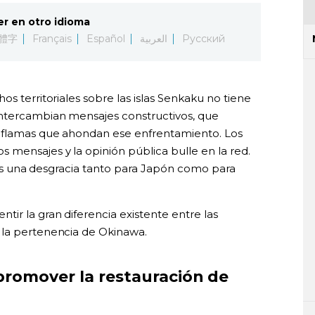
er en otro idioma
體字
Français
Español
العربية
Русский
s territoriales sobre las islas Senkaku no tiene
intercambian mensajes constructivos, que
oflamas que ahondan ese enfrentamiento. Los
 mensajes y la opinión pública bulle en la red.
l es una desgracia tanto para Japón como para
ir la gran diferencia existente entre las
 la pertenencia de Okinawa.
promover la restauración de