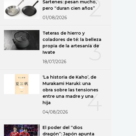
2
Sartenes: pesan mucho,
pero “duran cien años”
01/08/2026
Teteras de hierro y
coladores de té: la belleza
3
propia de la artesanía de
Iwate
18/07/2026
‘La historia de Kaho’, de
Murakami Haruki: una
obra sobre las tensiones
4
entre una madre y una
hija
04/08/2026
El poder del “dios
dragón”: Japón apunta