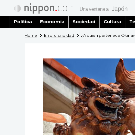
Política
Economía
Sociedad
Cultura
Te
Home
En profundidad
¿A quién pertenece Okina