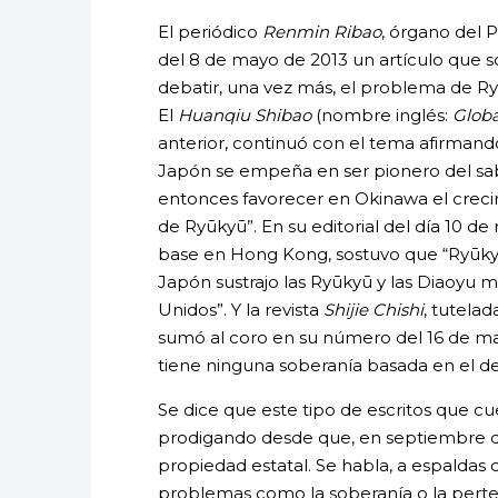
El periódico
Renmin Ribao
, órgano del 
del 8 de mayo de 2013 un artículo que 
debatir, una vez más, el problema de Ry
El
Huanqiu Shibao
(nombre inglés:
Globa
anterior, continuó con el tema afirmando 
Japón se empeña en ser pionero del sab
entonces favorecer en Okinawa el crecim
de Ryūkyū”. En su editorial del día 10 de
base en Hong Kong, sostuvo que “Ryūkyū
Japón sustrajo las Ryūkyū y las Diaoyu m
Unidos”. Y la revista
Shijie Chishi
, tutelad
sumó al coro en su número del 16 de ma
tiene ninguna soberanía basada en el d
Se dice que este tipo de escritos que c
prodigando desde que, en septiembre de
propiedad estatal. Se habla, a espaldas 
problemas como la soberanía o la perte