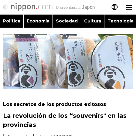
Política
Economía
Sociedad
Cultura
Tecnología
日本語
English
简体字
Política
繁體字
Economía
Français
Sociedad
العربية
Los secretos de los productos exitosos
Cultura
La revolución de los “souvenirs" en las
Русский
provincias
Tecnología