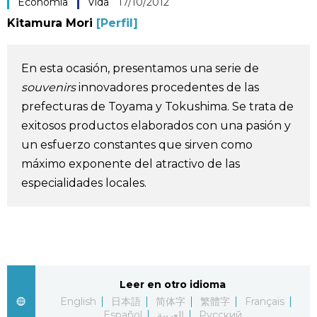
Economía
Vida
17/10/2012
Vida
Kitamura Mori
[Perfil]
Guía de Japón
En esta ocasión, presentamos una serie de
souvenirs
innovadores procedentes de las
Vídeos e imágenes
prefecturas de Toyama y Tokushima. Se trata de
exitosos productos elaborados con una pasión y
En profundidad
un esfuerzo constantes que sirven como
máximo exponente del atractivo de las
Más
especialidades locales.
Noticias
official SNS
Datos de Japón
Leer en otro idioma
English
日本語
简体字
繁體字
Français
Fragmentos de Japón
Español
العربية
Русский