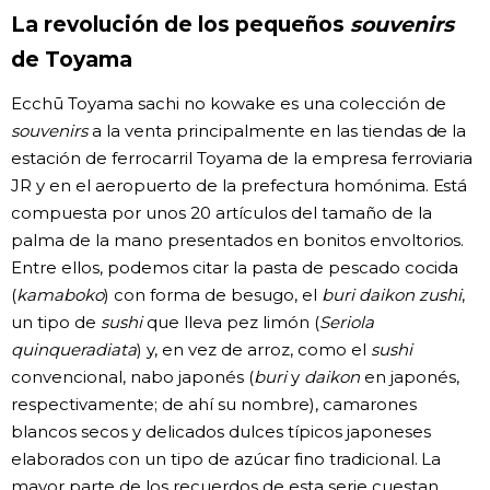
La revolución de los pequeños
souvenirs
de Toyama
Ecchū Toyama sachi no kowake es una colección de
souvenirs
a la venta principalmente en las tiendas de la
estación de ferrocarril Toyama de la empresa ferroviaria
JR y en el aeropuerto de la prefectura homónima. Está
compuesta por unos 20 artículos del tamaño de la
palma de la mano presentados en bonitos envoltorios.
Entre ellos, podemos citar la pasta de pescado cocida
(
kamaboko
) con forma de besugo, el
buri daikon zushi
,
un tipo de
sushi
que lleva pez limón (
Seriola
quinqueradiata
) y, en vez de arroz, como el
sushi
convencional, nabo japonés (
buri
y
daikon
en japonés,
respectivamente; de ahí su nombre), camarones
blancos secos y delicados dulces típicos japoneses
elaborados con un tipo de azúcar fino tradicional. La
mayor parte de los recuerdos de esta serie cuestan