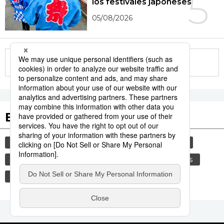
5
los festivales japoneses
05/08/2026
More in this series
Etiquetas destacadas
cultura
gastronomía
vida
sociedad
comida
cortesía
política
costumbres
tradiciones
genkan