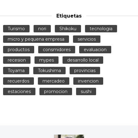
Etiquetas
Turismo
nori
Shikoku
tecnologia
micro y pequena empresa
servicios
productos
consmidores
evaluacion
recesion
mypes
desarrollo local
Toyama
Tokushima
provincias
recuerdos
mercadeo
invencion
estaciones
promocion
sushi