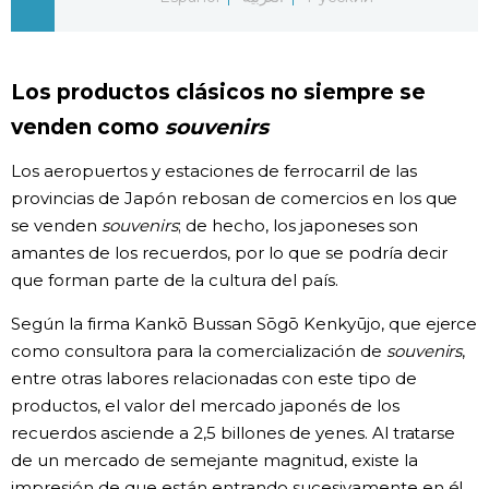
Gente
Los productos clásicos no siempre se
Blog
venden como
souvenirs
Tokio
Los aeropuertos y estaciones de ferrocarril de las
provincias de Japón rebosan de comercios en los que
se venden
souvenirs
; de hecho, los japoneses son
Avisos
amantes de los recuerdos, por lo que se podría decir
que forman parte de la cultura del país.
Según la firma Kankō Bussan Sōgō Kenkyūjo, que ejerce
como consultora para la comercialización de
souvenirs
,
entre otras labores relacionadas con este tipo de
productos, el valor del mercado japonés de los
recuerdos asciende a 2,5 billones de yenes. Al tratarse
de un mercado de semejante magnitud, existe la
impresión de que están entrando sucesivamente en él