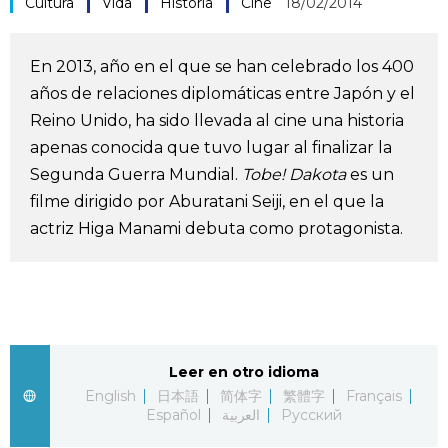
Cultura
Vida
Historia
Cine
18/02/2014
Vida
En 2013, año en el que se han celebrado los 400
Guía de Japón
años de relaciones diplomáticas entre Japón y el
Reino Unido, ha sido llevada al cine una historia
Vídeos e imágenes
apenas conocida que tuvo lugar al finalizar la
Segunda Guerra Mundial.
Tobe! Dakota
es un
En profundidad
filme dirigido por Aburatani Seiji, en el que la
actriz Higa Manami debuta como protagonista.
Más
Noticias
official SNS
Datos de Japón
Leer en otro idioma
English
日本語
简体字
繁體字
Français
Español
العربية
Русский
Fragmentos de Japón