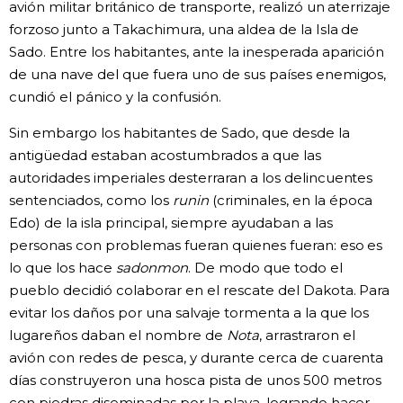
avión militar británico de transporte, realizó un aterrizaje
forzoso junto a Takachimura, una aldea de la Isla de
Sado. Entre los habitantes, ante la inesperada aparición
de una nave del que fuera uno de sus países enemigos,
cundió el pánico y la confusión.
Sin embargo los habitantes de Sado, que desde la
antigüedad estaban acostumbrados a que las
autoridades imperiales desterraran a los delincuentes
sentenciados, como los
runin
(criminales, en la época
Edo) de la isla principal, siempre ayudaban a las
personas con problemas fueran quienes fueran: eso es
lo que los hace
sadonmon
. De modo que todo el
pueblo decidió colaborar en el rescate del Dakota. Para
evitar los daños por una salvaje tormenta a la que los
lugareños daban el nombre de
Nota
, arrastraron el
avión con redes de pesca, y durante cerca de cuarenta
días construyeron una hosca pista de unos 500 metros
con piedras diseminadas por la playa, logrando hacer