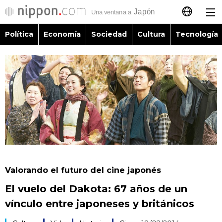
Política
Economía
Sociedad
Cultura
Tecnología
日本語
English
简体字
Política
繁體字
Economía
Français
Sociedad
العربية
Valorando el futuro del cine japonés
Cultura
El vuelo del Dakota: 67 años de un
Русский
vínculo entre japoneses y británicos
Tecnología