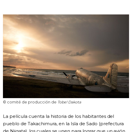
Gente
Blog
Tokio
Avisos
© comité de producción de
Tobe! Dakota
La película cuenta la historia de los habitantes del
pueblo de Takachimura, en la Isla de Sado (prefectura
de Niigata), los cuales se unen para lograr que un avión