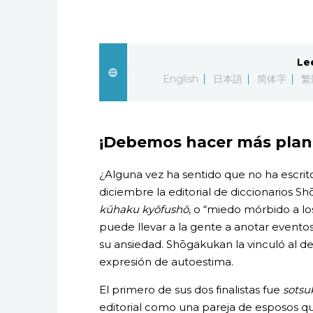
Le
English
日本語
简体字
繁
¡Debemos hacer más plan
¿Alguna vez ha sentido que no ha escrito
diciembre la editorial de diccionarios 
kūhaku kyōfushō
, o “miedo mórbido a lo
puede llevar a la gente a anotar evento
su ansiedad. Shōgakukan la vinculó al 
expresión de autoestima.
El primero de sus dos finalistas fue
sotsu
editorial como una pareja de esposos q