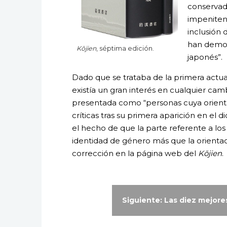
conservad
impeniten
inclusión 
han demos
Kōjien
, séptima edición.
japonés”.
Dado que se trataba de la primera actua
existía un gran interés en cualquier camb
presentada como “personas cuya orientac
críticas tras su primera aparición en el d
el hecho de que la parte referente a los
identidad de género más que la orientac
corrección en la página web del
Kōjien
.
Siguiente: Las diez mejor