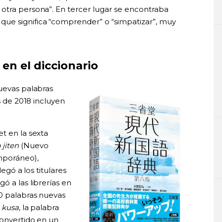
otra persona”. En tercer lugar se encontraba
, que significa “comprender” o “simpatizar”, muy
 en el diccionario
nuevas palabras
es de 2018 incluyen
t en la sexta
jiten
(Nuevo
mporáneo),
legó a los titulares
ó a las librerías en
00 palabras nuevas
n
kusa
, la palabra
convertido en un