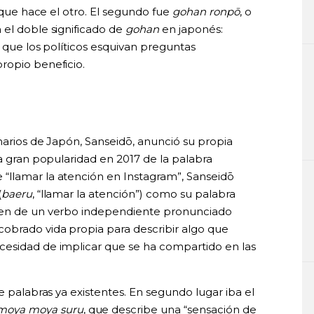
o que hace el otro. El segundo fue
gohan ronpō
, o
 el doble significado de
gohan
en japonés:
n que los políticos esquivan preguntas
ropio beneficio.
onarios de Japón, Sanseidō, anunció su propia
la gran popularidad en 2017 de la palabra
e “llamar la atención en Instagram”, Sanseidō
(
baeru
, “llamar la atención”) como su palabra
igen de un verbo independiente pronunciado
cobrado vida propia para describir algo que
cesidad de implicar que se ha compartido en las
e palabras ya existentes. En segundo lugar iba el
moya moya suru
, que describe una “sensación de