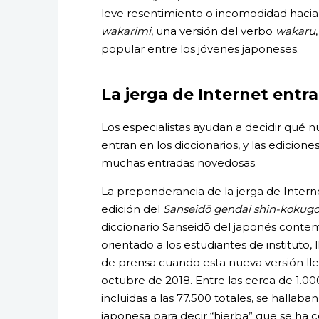
leve resentimiento o incomodidad hacia 
wakarimi
, una versión del verbo
wakaru
popular entre los jóvenes japoneses.
La jerga de Internet entra
Los especialistas ayudan a decidir qué 
entran en los diccionarios, y las edicion
muchas entradas novedosas.
La preponderancia de la jerga de Interne
edición del
Sanseidō gendai shin-kokugo 
diccionario Sanseidō del japonés conte
orientado a los estudiantes de instituto, l
de prensa cuando esta nueva versión lleg
octubre de 2018. Entre las cerca de 1.0
incluidas a las 77.500 totales, se hallaba
japonesa para decir “hierba” que se ha 