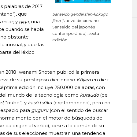
as palabras de 2017
ntano”), que
Sanseidō gendai shin-kokugo
jiten
(Nuevo diccionario
imilar; y
giga
, una
Sanseidō del japonés
nte cuando se habla
contemporáneo), sexta
, no obstante,
edición.
o inusual, y que las
parte del léxico
n 2018 Iwanami Shoten publicó la primera
eva de su prestigioso diccionario
Kōjien
en diez
séptima edición incluye 250.000 palabras, con
del mundo de la tecnología como
kuraudo
(del
d,
“nube”) y
kasō tsūka
(criptomoneda), pero no
 espacio para
guguru
(con el sentido de buscar
, normalmente con el motor de búsqueda de
e da origen al verbo), pese a lo común de su
as de sus elecciones muestran una tendencia