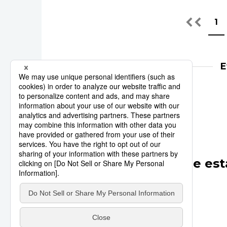
1
E
idiomas
Japonés
Otros artículos de est