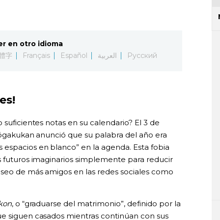
er en otro idioma
體字
Français
Español
العربية
Русский
es!
 suficientes notas en su calendario? El 3 de
Shōgakukan anunció que su palabra del año era
s espacios en blanco” en la agenda. Esta fobia
s futuros imaginarios simplemente para reducir
deseo de más amigos en las redes sociales como
kon
, o “graduarse del matrimonio”, definido por la
ue siguen casados mientras continúan con sus