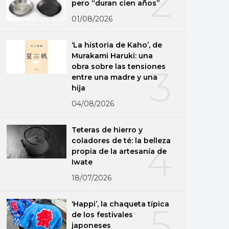
2
pero “duran cien años”
01/08/2026
‘La historia de Kaho’, de
Murakami Haruki: una
obra sobre las tensiones
3
entre una madre y una
hija
04/08/2026
Teteras de hierro y
coladores de té: la belleza
4
propia de la artesanía de
Iwate
18/07/2026
‘Happi’, la chaqueta típica
5
de los festivales
japoneses