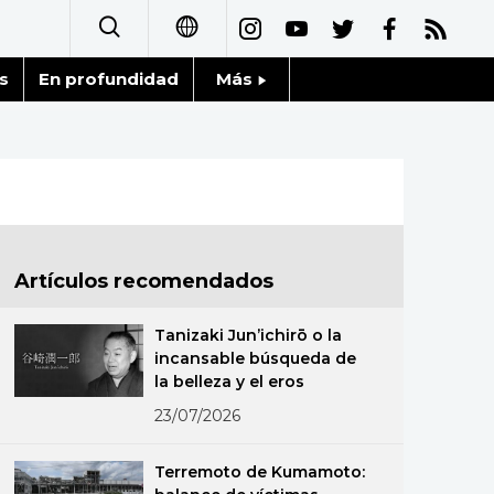
s
En profundidad
Más
日本語
Noticias
English
Datos de Japón
简体字
Fragmentos de Japón
繁體字
Artículos recomendados
Gente
Français
Tanizaki Jun’ichirō o la
Blog
incansable búsqueda de
العربية
la belleza y el eros
Tokio
23/07/2026
Русский
Avisos
Terremoto de Kumamoto: