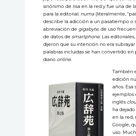
sinónimo de risa en la red y fue una de l
para la editorial;
numa
(literalmente, “pa
describe la adicción a un pasatiempo o s
abreviación de
gigabyte
, de uso frecue
de datos de
smartphone
. Las editoriales
dijeron que su intención no era subrayar l
palabras incluidas se han convertido en 
diario
online
.
También e
edición nu
años. Esa 
ejemplos 
inglés
clou
ha dejado
en la red
Google, qu
uso. Much