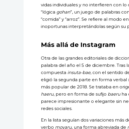
vidas individuales y no interfieren con l
“lógica
gohan
”, un juego de palabras con
“comida” y “arroz”. Se refiere al modo e
inoportunas interpretándolas según su p
Más allá de Instagram
Otra de las grandes editoriales de dicci
palabra del año el 5 de diciembre. Tras 
compuesta
insuta-bae
, con el sentido d
eligió la segunda parte en forma verbal 
más popular de 2018. Se trataba en or
haeru
, pero en forma de sufijo
baeru
ha 
parece impresionante o elegante sin ne
redes sociales.
En la lista seguían dos variaciones más d
verbo
moyaru
, una forma abreviada de