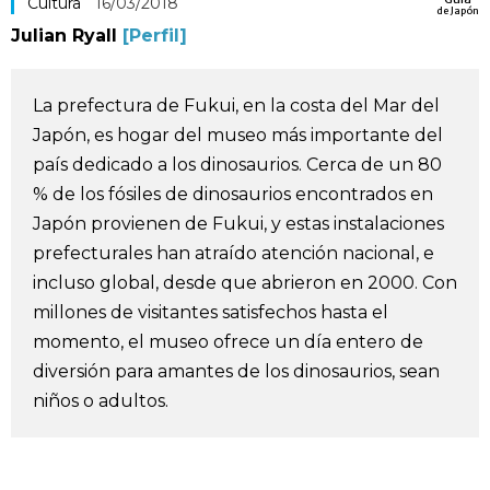
Cultura
16/03/2018
de Japón
Vida
Julian Ryall
[Perfil]
Guía de Japón
La prefectura de Fukui, en la costa del Mar del
Japón, es hogar del museo más importante del
Vídeos e imágenes
país dedicado a los dinosaurios. Cerca de un 80
% de los fósiles de dinosaurios encontrados en
En profundidad
Japón provienen de Fukui, y estas instalaciones
prefecturales han atraído atención nacional, e
Más
incluso global, desde que abrieron en 2000. Con
millones de visitantes satisfechos hasta el
momento, el museo ofrece un día entero de
Noticias
official SNS
diversión para amantes de los dinosaurios, sean
niños o adultos.
Datos de Japón
Fragmentos de Japón