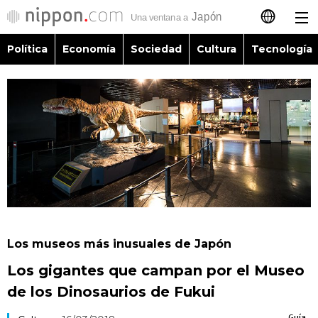
Política
Economía
Sociedad
Cultura
Tecnología
日本語
English
简体字
Política
繁體字
Economía
Français
Sociedad
العربية
Los museos más inusuales de Japón
Cultura
Los gigantes que campan por el Museo
Русский
de los Dinosaurios de Fukui
Tecnología
Guía