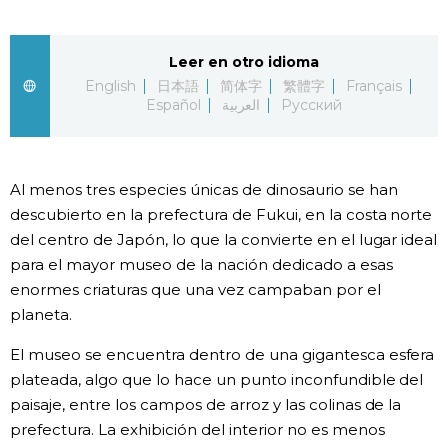
Gente
Leer en otro idioma
English
日本語
简体字
繁體字
Français
Blog
Español
العربية
Русский
Tokio
Al menos tres especies únicas de dinosaurio se han
Avisos
descubierto en la prefectura de Fukui, en la costa norte
del centro de Japón, lo que la convierte en el lugar ideal
para el mayor museo de la nación dedicado a esas
enormes criaturas que una vez campaban por el
planeta.
El museo se encuentra dentro de una gigantesca esfera
plateada, algo que lo hace un punto inconfundible del
paisaje, entre los campos de arroz y las colinas de la
prefectura. La exhibición del interior no es menos