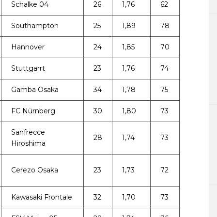
Schalke 04
26
1,76
62
Southampton
25
1,89
78
Hannover
24
1,85
70
Stuttgarrt
23
1,76
74
Gamba Osaka
34
1,78
75
FC Nürnberg
30
1,80
73
Sanfrecce
28
1,74
73
Hiroshima
Cerezo Osaka
23
1,73
72
Kawasaki Frontale
32
1,70
73