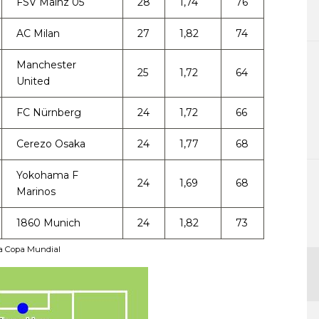
FSV Mainz 05
28
1,74
76
AC Milan
27
1,82
74
Manchester
25
1,72
64
United
FC Nürnberg
24
1,72
66
Cerezo Osaka
24
1,77
68
Yokohama F
24
1,69
68
Marinos
1860 Munich
24
1,82
73
 la Copa Mundial