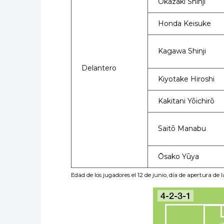
Okazaki Shinji
Honda Keisuke
Kagawa Shinji
Delantero
Kiyotake Hiroshi
Kakitani Yōichirō
Saitō Manabu
Ōsako Yūya
Edad de los jugadores el 12 de junio, día de apertura de