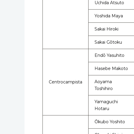
Uchida Atsuto
Yoshida Maya
Sakai Hiroki
Sakai Gōtoku
Endō Yasuhito
Hasebe Makoto
Aoyama
Centrocampista
Toshihiro
Yamaguchi
Hotaru
Ōkubo Yoshito