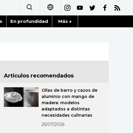
s
En profundidad
Más
日本語
Noticias
English
Datos de Japón
简体字
Fragmentos de Japón
繁體字
Artículos recomendados
Gente
Français
Ollas de barro y cazos de
Blog
aluminio con mango de
العربية
madera: modelos
adaptados a distintas
Tokio
Русский
necesidades culinarias
25/07/2026
Avisos