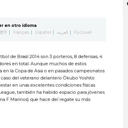
er en otro idioma
體字
Français
Español
العربية
Русский
bol de Brasil 2014 son 3 porteros, 8 defensas, 4
adores en total. Aunque muchos de estos
a en la Copa de Asia o en pasados campeonatos
 caso del veterano delantero Ōkubo Yoshito
star en unas excelentes condiciones físicas
League, también ha habido espacio para jóvenes
 F Marinos) que hace del regate su más