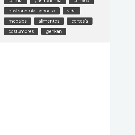
cultura
gastronomía
comida
gastronomía japonesa
vida
modales
alimentos
cortesía
costumbres
genkan