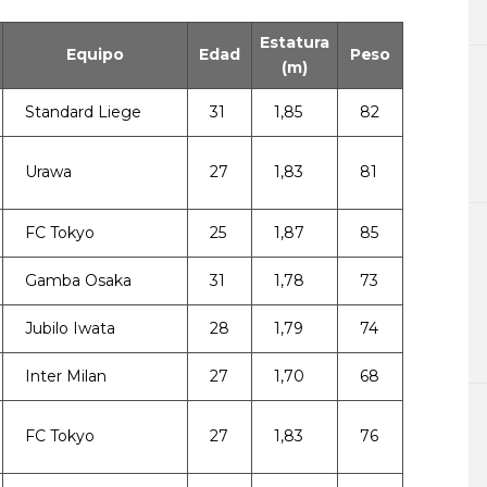
Estatura
Equipo
Edad
Peso
(m)
Standard Liege
31
1,85
82
Urawa
27
1,83
81
FC Tokyo
25
1,87
85
Gamba Osaka
31
1,78
73
Jubilo Iwata
28
1,79
74
Inter Milan
27
1,70
68
FC Tokyo
27
1,83
76