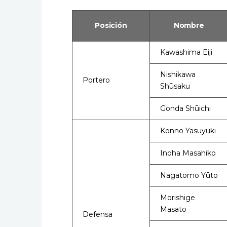
Posición
Nombre
Kawashima Eiji
Nishikawa
Portero
Shūsaku
Gonda Shūichi
Konno Yasuyuki
Inoha Masahiko
Nagatomo Yūto
Morishige
Masato
Defensa