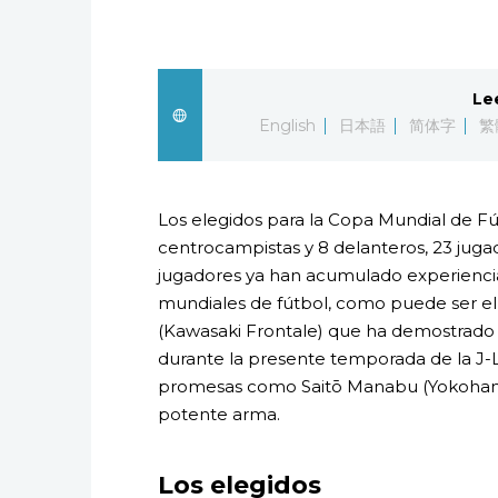
Le
English
日本語
简体字
繁
Los elegidos para la Copa Mundial de Fút
centrocampistas y 8 delanteros, 23 jug
jugadores ya han acumulado experienci
mundiales de fútbol, como puede ser el
(Kawasaki Frontale) que ha demostrado e
durante la presente temporada de la J-
promesas como Saitō Manabu (Yokohama
potente arma.
Los elegidos