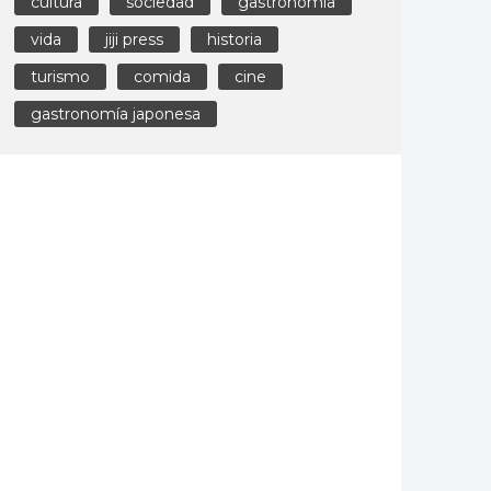
cultura
sociedad
gastronomía
vida
jiji press
historia
turismo
comida
cine
gastronomía japonesa