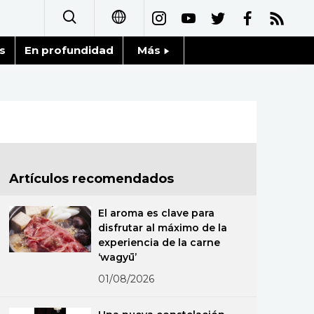
s
En profundidad
Más
日本語
Noticias
English
Datos de Japón
简体字
Fragmentos de Japón
繁體字
Artículos recomendados
Gente
Français
El aroma es clave para
Blog
disfrutar al máximo de la
العربية
experiencia de la carne
‘wagyū’
Tokio
Русский
01/08/2026
Avisos