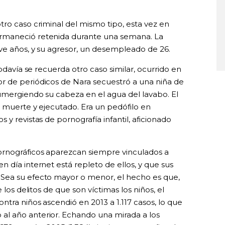
tro caso criminal del mismo tipo, esta vez en
rmaneció retenida durante una semana. La
eve años, y su agresor, un desempleado de 26.
todavía se recuerda otro caso similar, ocurrido en
r de periódicos de Nara secuestró a una niña de
sumergiendo su cabeza en el agua del lavabo. El
a muerte y ejecutado. Era un pedófilo en
y revistas de pornografía infantil, aficionado
.
ornográficos aparezcan siempre vinculados a
 día internet está repleto de ellos, y que sus
Sea su efecto mayor o menor, el hecho es que,
 los delitos de que son víctimas los niños, el
tra niños ascendió en 2013 a 1.117 casos, lo que
l año anterior. Echando una mirada a los