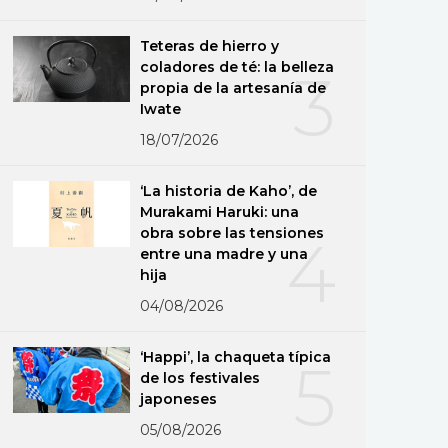
Teteras de hierro y
coladores de té: la belleza
3
propia de la artesanía de
Iwate
18/07/2026
‘La historia de Kaho’, de
Murakami Haruki: una
obra sobre las tensiones
4
entre una madre y una
hija
04/08/2026
‘Happi’, la chaqueta típica
5
de los festivales
japoneses
05/08/2026