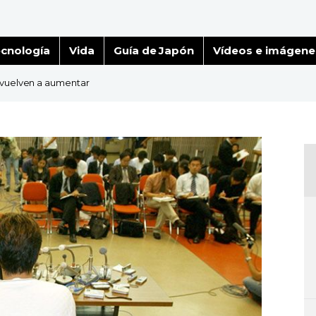
cnología
Vida
Guía de Japón
Vídeos e imágene
s vuelven a aumentar