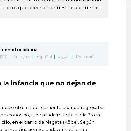
s peligros que acechan a nuestros pequeños.
er en otro idioma
體字
Français
Español
العربية
Русский
la infancia que no dejan de
pareció el día 11 del corriente cuando regresaba
 desconocido, fue hallada muerta el día 23 en
ilio, en el barrio de Nagata (Kōbe). Según
 la investigación. Su cadáver había sido