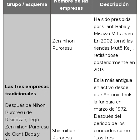
Nombre de las
Grupo / Esquema
Descripción
empresas
Ha sido presidida
por Giant Baba y
Misawa Mitsuharu.
Zen-nihon
En 2002 tomó las
Puroresu
riendas Mutō Keiji,
retirándose
posteriormente en
2013.
Es la más antigua
Las tres empresas
en activo desde
tradicionales
que Antonio Inoki
la fundara en
Después de Nihon
marzo de 1972.
Puroresu de
Después del
Rikidōzan, llegó
periodo de los
Zen-nihon Puroresu
Shin-nihon
conocidos como
de Giant Baba y
Puroresu
"Los Tres