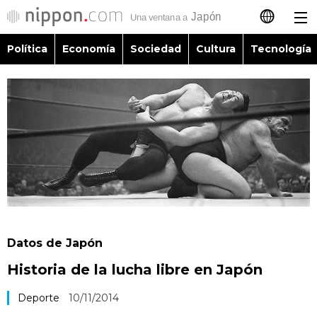
Política
Economía
Sociedad
Cultura
Tecnología
日本語
English
简体字
Política
繁體字
Economía
Français
Sociedad
العربية
Datos de Japón
Cultura
Historia de la lucha libre en Japón
Русский
Tecnología
Deporte
10/11/2014