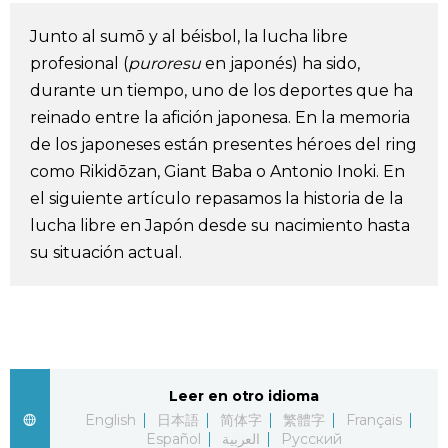
Vida
Junto al sumō y al béisbol, la lucha libre
profesional (
puroresu
en japonés) ha sido,
Guía de Japón
durante un tiempo, uno de los deportes que ha
reinado entre la afición japonesa. En la memoria
Vídeos e imágenes
de los japoneses están presentes héroes del ring
como Rikidōzan, Giant Baba o Antonio Inoki. En
el siguiente artículo repasamos la historia de la
En profundidad
lucha libre en Japón desde su nacimiento hasta
su situación actual.
Más
Noticias
official SNS
Datos de Japón
Leer en otro idioma
English
日本語
简体字
繁體字
Français
Fragmentos de Japón
Español
العربية
Русский