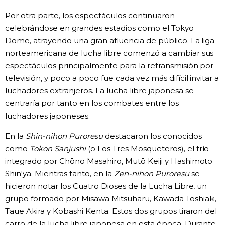
Por otra parte, los espectáculos continuaron
celebrándose en grandes estadios como el Tokyo
Dome, atrayendo una gran afluencia de público. La liga
norteamericana de lucha libre comenzó a cambiar sus
espectáculos principalmente para la retransmisión por
televisión, y poco a poco fue cada vez más difícil invitar a
luchadores extranjeros. La lucha libre japonesa se
centraría por tanto en los combates entre los
luchadores japoneses.
En la
Shin-nihon Puroresu
destacaron los conocidos
como
Tokon Sanjushi
(o Los Tres Mosqueteros), el trío
integrado por Chōno Masahiro, Mutō Keiji y Hashimoto
Shin'ya. Mientras tanto, en la
Zen-nihon Puroresu
se
hicieron notar los Cuatro Dioses de la Lucha Libre, un
grupo formado por Misawa Mitsuharu, Kawada Toshiaki,
Taue Akira y Kobashi Kenta. Estos dos grupos tiraron del
carro de la lucha libre japonesa en esta época. Durante