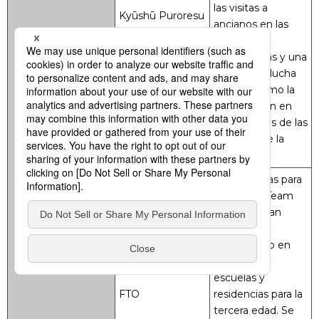
las visitas a
Kyūshū Puroresu
ancianos en las
residencias,
conferencias y una
escuela de lucha
libre, así como la
participación en
los festivales de las
ciudades de la
región.
Son las siglas para
Freelance Team
Ōita. Realizan
visitas de
voluntariado en
orfanatos,
escuelas y
FTO
residencias para la
tercera edad. Se