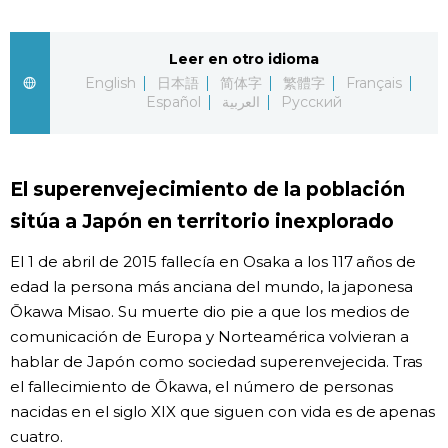
Gente
Leer en otro idioma
English
日本語
简体字
繁體字
Français
Blog
Español
العربية
Русский
Tokio
El superenvejecimiento de la población
Avisos
sitúa a Japón en territorio inexplorado
El 1 de abril de 2015 fallecía en Osaka a los 117 años de
edad la persona más anciana del mundo, la japonesa
Ōkawa Misao. Su muerte dio pie a que los medios de
comunicación de Europa y Norteamérica volvieran a
hablar de Japón como sociedad superenvejecida. Tras
el fallecimiento de Ōkawa, el número de personas
nacidas en el siglo XIX que siguen con vida es de apenas
cuatro.