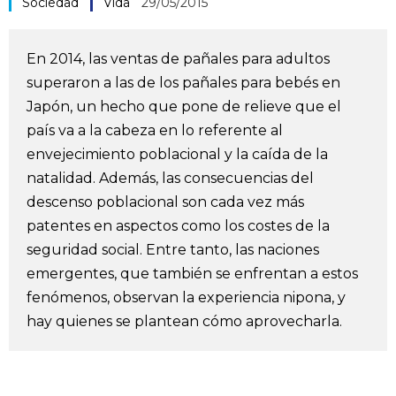
Sociedad
Vida
29/05/2015
Vida
En 2014, las ventas de pañales para adultos
Guía de Japón
superaron a las de los pañales para bebés en
Japón, un hecho que pone de relieve que el
Vídeos e imágenes
país va a la cabeza en lo referente al
envejecimiento poblacional y la caída de la
En profundidad
natalidad. Además, las consecuencias del
descenso poblacional son cada vez más
patentes en aspectos como los costes de la
Más
seguridad social. Entre tanto, las naciones
emergentes, que también se enfrentan a estos
Noticias
official SNS
fenómenos, observan la experiencia nipona, y
hay quienes se plantean cómo aprovecharla.
Datos de Japón
Fragmentos de Japón