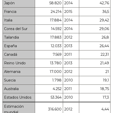
Japón
58.820
2014
42,76
Francia
24.214
2015
36,5
Italia
17.884
2014
29,42
Corea del Sur
14.592
2014
29,06
Tailandia
17.883
2012
26,8
España
12.033
2013
26,44
Canadá
7.569
2011
22,31
Reino Unido
13.780
2013
21,49
Alemania
17.000
2012
21
Suecia
1.798
2010
19,1
Australia
4.252
2011
18,75
Estados Unidos
53.364
2010
17,3
Estimación
316.600
2012
4,44
mundial