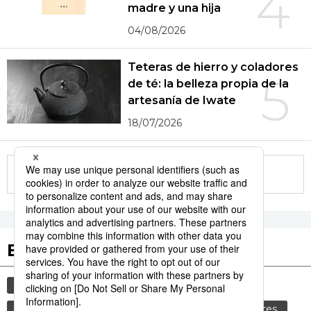
4
madre y una hija
04/08/2026
Teteras de hierro y coladores
5
de té: la belleza propia de la
artesanía de Iwate
18/07/2026
More in this series
Etiquetas destacadas
cultura
gastronomía
vida
comida
cortesía
gastronomía japonesa
costumbres