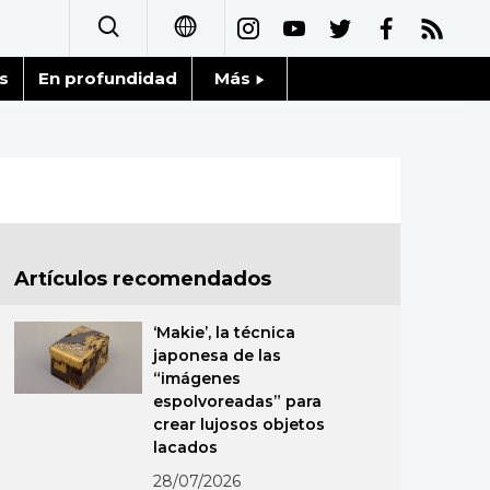
s
En profundidad
Más
日本語
Noticias
English
Datos de Japón
简体字
Fragmentos de Japón
繁體字
Artículos recomendados
Gente
Français
‘Makie’, la técnica
Blog
japonesa de las
العربية
“imágenes
espolvoreadas” para
Tokio
Русский
crear lujosos objetos
lacados
Avisos
28/07/2026