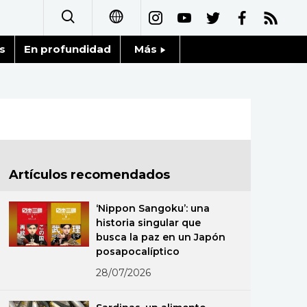
s
En profundidad
Más
日本語
Noticias
English
Datos de Japón
简体字
Fragmentos de Japón
繁體字
Artículos recomendados
Gente
Français
‘Nippon Sangoku’: una
Blog
historia singular que
العربية
busca la paz en un Japón
posapocalíptico
Tokio
Русский
28/07/2026
Avisos