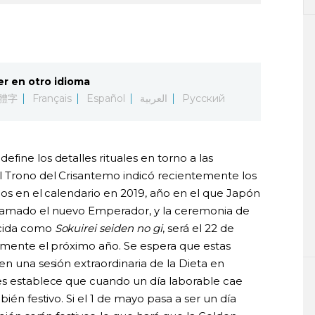
er en otro idioma
體字
Français
Español
العربية
Русский
fine los detalles rituales en torno a las
l Trono del Crisantemo indicó recientemente los
idos en el calendario en 2019, año en el que Japón
clamado el nuevo Emperador, y la ceremonia de
ocida como
Sokuirei seiden no gi
, será el 22 de
camente el próximo año. Se espera que estas
en una sesión extraordinaria de la Dieta en
es establece que cuando un día laborable cae
bién festivo. Si el 1 de mayo pasa a ser un día