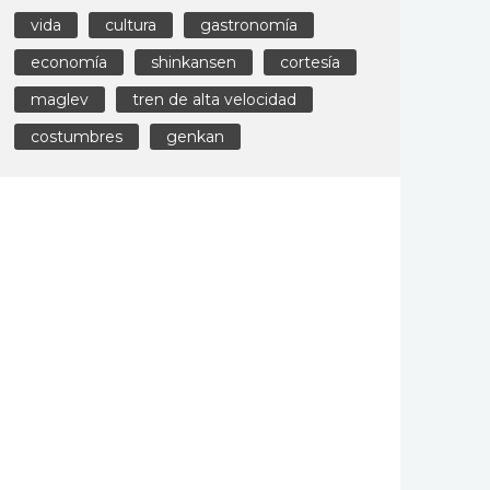
vida
cultura
gastronomía
economía
shinkansen
cortesía
maglev
tren de alta velocidad
costumbres
genkan