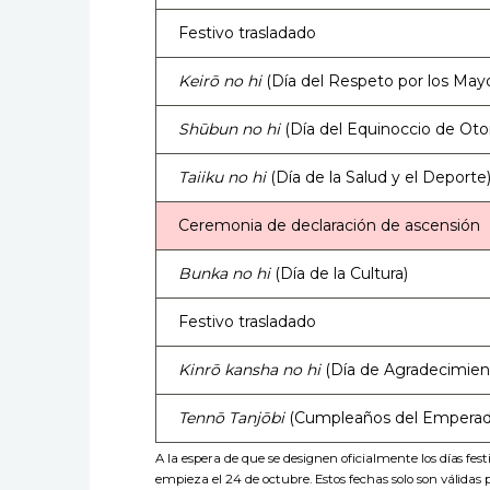
Festivo trasladado
Keirō no hi
(Día del Respeto por los May
Shūbun no hi
(Día del Equinoccio de Oto
Taiiku no hi
(Día de la Salud y el Deporte
Ceremonia de declaración de ascensión
Bunka no hi
(Día de la Cultura)
Festivo trasladado
Kinrō kansha no hi
(Día de Agradecimient
Tennō Tanjōbi
(Cumpleaños del Emperad
A la espera de que se designen oficialmente los días fest
empieza el 24 de octubre. Estos fechas solo son válidas