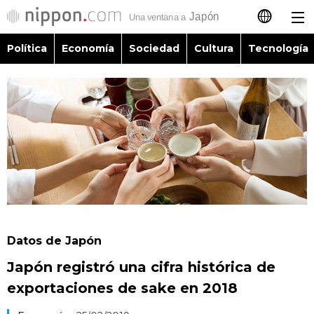
Política
Economía
Sociedad
Cultura
Tecnología
日本語
English
简体字
Política
繁體字
Economía
Français
Sociedad
العربية
Datos de Japón
Cultura
Japón registró una cifra histórica de
Русский
exportaciones de sake en 2018
Tecnología