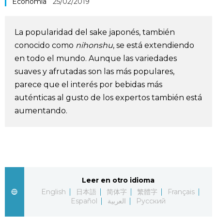
Economía
25/02/2019
Vida
La popularidad del sake japonés, también
Guía de Japón
conocido como
nihonshu
, se está extendiendo
en todo el mundo. Aunque las variedades
Vídeos e imágenes
suaves y afrutadas son las más populares,
parece que el interés por bebidas más
En profundidad
auténticas al gusto de los expertos también está
aumentando.
Más
Noticias
official SNS
Datos de Japón
Leer en otro idioma
English
日本語
简体字
繁體字
Français
Español
العربية
Русский
Fragmentos de Japón