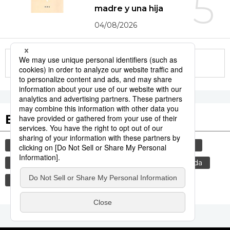
5
madre y una hija
04/08/2026
More in this series
Etiquetas destacadas
cultura
vida
costumbres
tradiciones
cortesía
genkan
gastronomía
comida
sociedad
jiji press