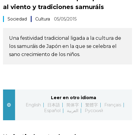
al viento y tradiciones samuráis
Vida
Sociedad
Cultura
05/05/2015
Guía de Japón
Una festividad tradicional ligada a la cultura de
Vídeos e imágenes
los samuráis de Japón en la que se celebra el
sano crecimiento de los niños.
En profundidad
Más
Noticias
official SNS
Leer en otro idioma
English
日本語
简体字
繁體字
Français
Español
العربية
Русский
Datos de Japón
Fragmentos de Japón