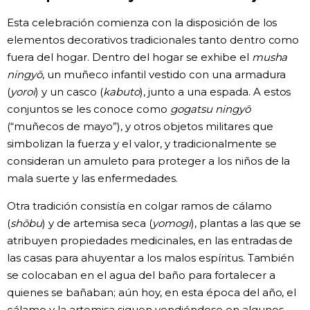
Esta celebración comienza con la disposición de los
elementos decorativos tradicionales tanto dentro como
fuera del hogar. Dentro del hogar se exhibe el
musha
ningyō
, un muñeco infantil vestido con una armadura
(
yoroi
) y un casco (
kabuto
), junto a una espada. A estos
conjuntos se les conoce como
gogatsu ningyō
(“muñecos de mayo”), y otros objetos militares que
simbolizan la fuerza y el valor, y tradicionalmente se
consideran un amuleto para proteger a los niños de la
mala suerte y las enfermedades.
Otra tradición consistía en colgar ramos de cálamo
(
shōbu
) y de artemisa seca (
yomogi
), plantas a las que se
atribuyen propiedades medicinales, en las entradas de
las casas para ahuyentar a los malos espíritus. También
se colocaban en el agua del baño para fortalecer a
quienes se bañaban; aún hoy, en esta época del año, el
cálamo y la artemisa siguen vendiéndose en algunos