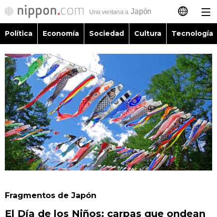
Política
Economía
Sociedad
Cultura
Tecnología
日本語
English
简体字
Política
繁體字
Economía
Français
Sociedad
العربية
Cultura
Русский
Fragmentos de Japón
Tecnología
El Día de los Niños: carpas que ondean