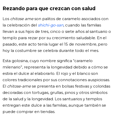
Rezando para que crezcan con salud
Gente
Los
chitose ame
son palitos de caramelo asociados con
Blog
la celebración del
shichi-go-san
, cuando las familias
llevan a sus hijos de tres, cinco o siete años al santuario o
templo para rezar por su crecimiento saludable. En el
Tokio
pasado, este acto tenía lugar el 15 de noviembre, pero
hoy la costumbre se celebra durante todo el mes.
Avisos
Esta golosina, cuyo nombre significa “caramelo
milenario”, representa la longevidad debido a cómo se
estira el dulce al elaborarlo. El rojo y el blanco son
colores tradicionales por sus connotaciones auspiciosas.
El
chitose-ame
se presenta en bolsas festivas y coloridas
decoradas con tortugas, grullas, pinos y otros símbolos
de la salud y la longevidad. Los santuarios y templos
entregan este dulce a las familias, aunque también se
puede comprar en tiendas.