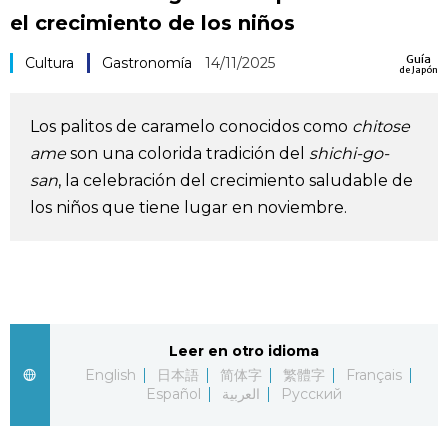
el crecimiento de los niños
Vida
Guía
Cultura
Gastronomía
14/11/2025
de Japón
Guía de Japón
Los palitos de caramelo conocidos como
chitose
Vídeos e imágenes
ame
son una colorida tradición del
shichi-go-
san
, la celebración del crecimiento saludable de
En profundidad
los niños que tiene lugar en noviembre.
Más
Noticias
official SNS
Leer en otro idioma
Datos de Japón
English
日本語
简体字
繁體字
Français
Español
العربية
Русский
Fragmentos de Japón