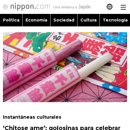
Política
Economía
Sociedad
Cultura
Tecnología
日本語
English
简体字
Política
繁體字
Economía
Français
Sociedad
العربية
Cultura
Русский
Instantáneas culturales
Tecnología
‘Chitose ame’: golosinas para celebrar