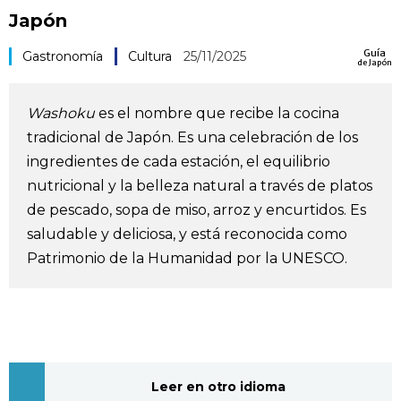
Japón
Vida
Guía
Gastronomía
Cultura
25/11/2025
de Japón
Guía de Japón
Washoku
es el nombre que recibe la cocina
Vídeos e imágenes
tradicional de Japón. Es una celebración de los
ingredientes de cada estación, el equilibrio
En profundidad
nutricional y la belleza natural a través de platos
de pescado, sopa de miso, arroz y encurtidos. Es
Más
saludable y deliciosa, y está reconocida como
Patrimonio de la Humanidad por la UNESCO.
Noticias
official SNS
Datos de Japón
Fragmentos de Japón
Leer en otro idioma