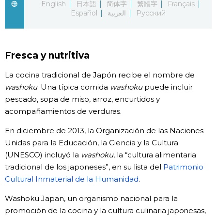
English
日本語
简体字
繁體字
Français
Español
العربية
Русский
Gente
Blog
Fresca y nutritiva
Tokio
La cocina tradicional de Japón recibe el nombre de
washoku
. Una típica comida
washoku
puede incluir
pescado, sopa de miso, arroz, encurtidos y
Avisos
acompañamientos de verduras.
En diciembre de 2013, la Organización de las Naciones
Unidas para la Educación, la Ciencia y la Cultura
(UNESCO) incluyó la
washoku
, la “cultura alimentaria
tradicional de los japoneses”, en su lista del
Patrimonio
Cultural Inmaterial de la Humanidad
.
Washoku Japan, un organismo nacional para la
promoción de la cocina y la cultura culinaria japonesas,