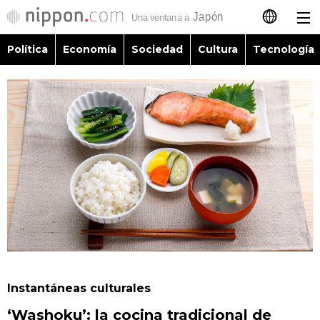
Política
Economía
Sociedad
Cultura
Tecnología
日本語
English
简体字
Política
繁體字
Economía
Français
Sociedad
العربية
Cultura
Русский
Instantáneas culturales
Tecnología
‘Washoku’: la cocina tradicional de