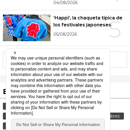
04/08/2026
‘Happi’, la chaqueta típica de
5
los festivales japoneses
05/08/2026
More in this series
Etiquetas destacadas
cultura
gastronomía
vida
comida
genkan
tradiciones
cortesía
costumbres
gastronomía japonesa
sociedad