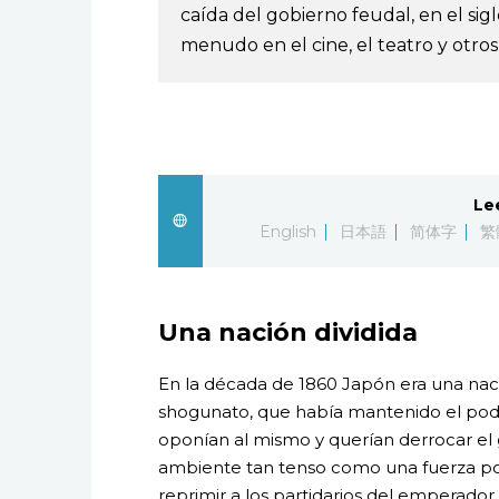
caída del gobierno feudal, en el si
menudo en el cine, el teatro y otros
Le
English
日本語
简体字
繁
Una nación dividida
En la década de 1860 Japón era una naci
shogunato, que había mantenido el poder
oponían al mismo y querían derrocar el 
ambiente tan tenso como una fuerza pol
reprimir a los partidarios del emperador.