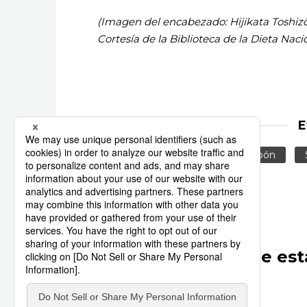
(Imagen del encabezado: Hijikata Toshizō,
Cortesía de la Biblioteca de la Dieta Nacio
E
Bakumatsu
Historia de Japón
Otros artículos de est