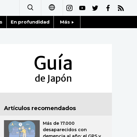
s
En profundidad
Más
日本語
Noticias
English
Datos de Japón
Guía
简体字
Fragmentos de Japón
繁體字
de Japón
Gente
Français
Blog
العربية
Artículos recomendados
Tokio
Русский
Más de 17.000
Avisos
desaparecidos con
demencia al año; el GPS y