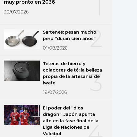
1
muy pronto en 2036
30/07/2026
2
Sartenes: pesan mucho,
pero “duran cien años”
01/08/2026
Teteras de hierro y
coladores de té: la belleza
3
propia de la artesanía de
Iwate
18/07/2026
El poder del “dios
dragón”: Japón apunta
alto en la fase final de la
4
Liga de Naciones de
Voleibol