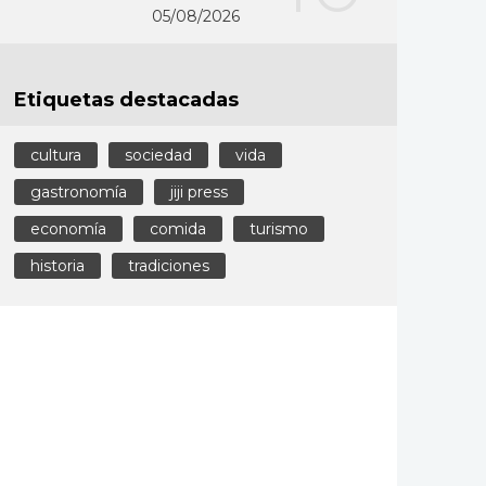
05/08/2026
Etiquetas destacadas
cultura
sociedad
vida
gastronomía
jiji press
economía
comida
turismo
historia
tradiciones