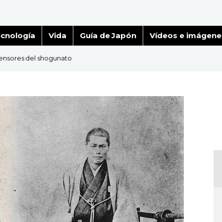
cnología
Vida
Guía de Japón
Vídeos e imágene
fensores del shogunato