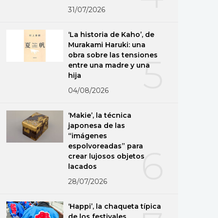
31/07/2026
‘La historia de Kaho’, de
Murakami Haruki: una
obra sobre las tensiones
5
entre una madre y una
hija
04/08/2026
‘Makie’, la técnica
japonesa de las
“imágenes
espolvoreadas” para
6
crear lujosos objetos
lacados
28/07/2026
‘Happi’, la chaqueta típica
de los festivales