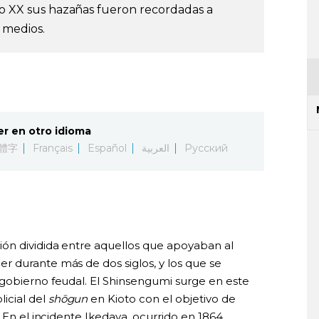
glo XX sus hazañas fueron recordadas a
 medios.
er en otro idioma
體字
Français
Español
العربية
Русский
ón dividida entre aquellos que apoyaban al
 durante más de dos siglos, y los que se
gobierno feudal. El Shinsengumi surge en este
icial del
shōgun
en Kioto con el objetivo de
 En el incidente Ikedaya, ocurrido en 1864,