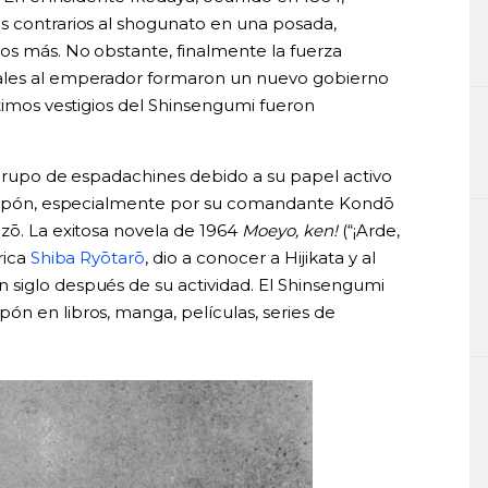
s contrarios al shogunato en una posada,
os más. No obstante, finalmente la fuerza
eales al emperador formaron un nuevo gobierno
ltimos vestigios del Shinsengumi fueron
e grupo de espadachines debido a su papel activo
e Japón, especialmente por su comandante Kondō
izō. La exitosa novela de 1964
Moeyo, ken!
(“¡Arde,
rica
Shiba Ryōtarō
, dio a conocer a Hijikata y al
 siglo después de su actividad. El Shinsengumi
ón en libros, manga, películas, series de