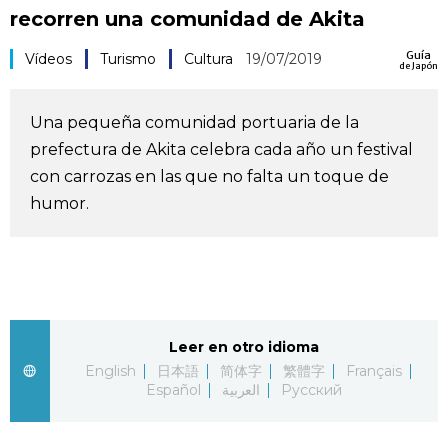
recorren una comunidad de Akita
Vida
Guía
Vídeos
Turismo
Cultura
19/07/2019
de Japón
Guía de Japón
Una pequeña comunidad portuaria de la
Vídeos e imágenes
prefectura de Akita celebra cada año un festival
con carrozas en las que no falta un toque de
En profundidad
humor.
Más
Noticias
official SNS
Leer en otro idioma
Datos de Japón
English
日本語
简体字
繁體字
Français
Español
العربية
Русский
Fragmentos de Japón