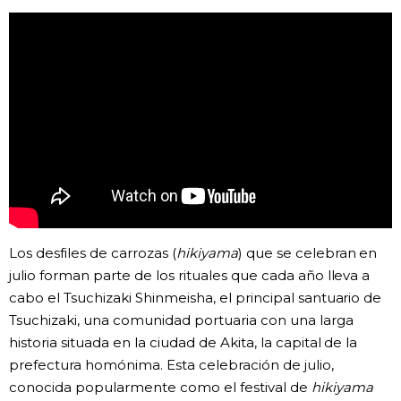
Gente
Blog
Tokio
Avisos
Los desfiles de carrozas (
hikiyama
) que se celebran en
julio forman parte de los rituales que cada año lleva a
cabo el Tsuchizaki Shinmeisha, el principal santuario de
Tsuchizaki, una comunidad portuaria con una larga
historia situada en la ciudad de Akita, la capital de la
prefectura homónima. Esta celebración de julio,
conocida popularmente como el festival de
hikiyama