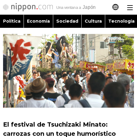
Política
Economía
Sociedad
Cultura
Tecnología
日本語
English
简体字
Política
繁體字
Economía
Français
Sociedad
العربية
Cultura
Русский
El festival de Tsuchizaki Minato:
Tecnología
carrozas con un toque humorístico