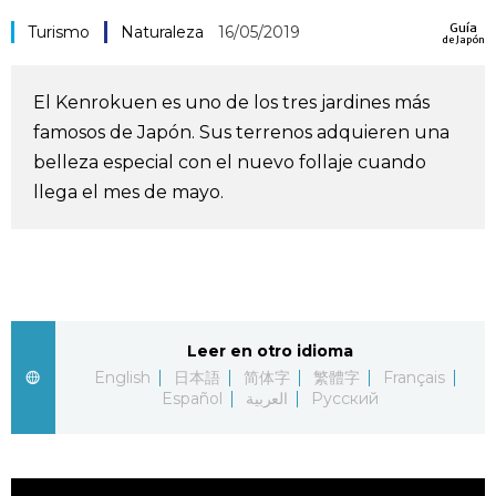
Guía
Vida
Turismo
Naturaleza
16/05/2019
de Japón
Guía de Japón
El Kenrokuen es uno de los tres jardines más
famosos de Japón. Sus terrenos adquieren una
Vídeos e imágenes
belleza especial con el nuevo follaje cuando
llega el mes de mayo.
En profundidad
Más
Noticias
Leer en otro idioma
official SNS
English
日本語
简体字
繁體字
Français
Español
العربية
Русский
Datos de Japón
Fragmentos de Japón