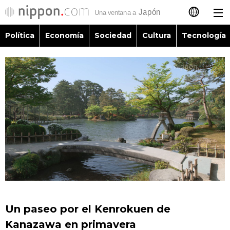
Política
Economía
Sociedad
Cultura
Tecnología
日本語
English
简体字
Política
繁體字
Economía
Français
Sociedad
العربية
Cultura
Русский
Un paseo por el Kenrokuen de
Tecnología
Kanazawa en primavera