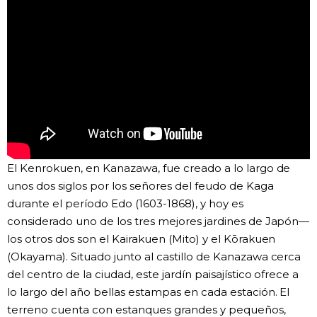
Gente
Blog
Tokio
Avisos
El Kenrokuen, en Kanazawa, fue creado a lo largo de
unos dos siglos por los señores del feudo de Kaga
durante el período Edo (1603-1868), y hoy es
considerado uno de los tres mejores jardines de Japón—
los otros dos son el Kairakuen (Mito) y el Kōrakuen
(Okayama). Situado junto al castillo de Kanazawa cerca
del centro de la ciudad, este jardín paisajístico ofrece a
lo largo del año bellas estampas en cada estación. El
terreno cuenta con estanques grandes y pequeños,