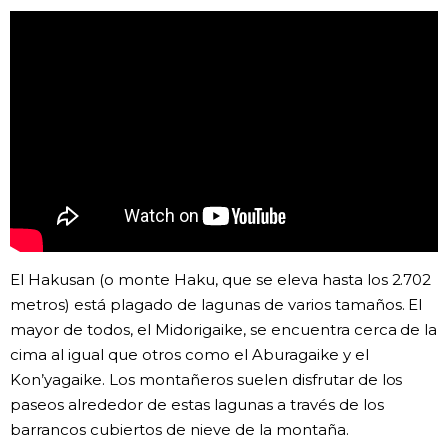
Gente
Blog
Tokio
Avisos
El Hakusan (o monte Haku, que se eleva hasta los 2.702
metros) está plagado de lagunas de varios tamaños. El
mayor de todos, el Midorigaike, se encuentra cerca de la
cima al igual que otros como el Aburagaike y el
Kon’yagaike. Los montañeros suelen disfrutar de los
paseos alrededor de estas lagunas a través de los
barrancos cubiertos de nieve de la montaña.