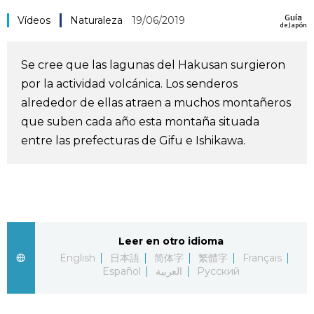
Guía
Vida
Vídeos
Naturaleza
19/06/2019
de Japón
Guía de Japón
Se cree que las lagunas del Hakusan surgieron
por la actividad volcánica. Los senderos
Vídeos e imágenes
alrededor de ellas atraen a muchos montañeros
que suben cada año esta montaña situada
En profundidad
entre las prefecturas de Gifu e Ishikawa.
Más
Noticias
official SNS
Leer en otro idioma
English
日本語
简体字
繁體字
Français
Datos de Japón
Español
العربية
Русский
Fragmentos de Japón