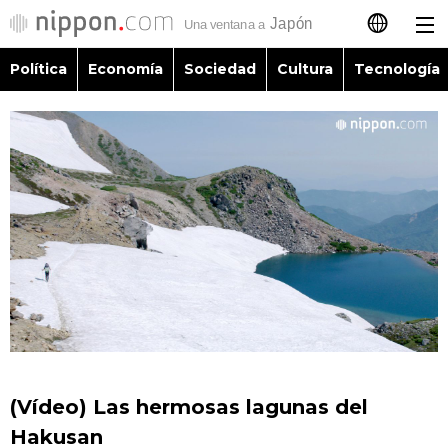
Política
Economía
Sociedad
Cultura
Tecnología
日本語
English
简体字
Política
繁體字
Economía
Français
Sociedad
العربية
Cultura
Русский
(Vídeo) Las hermosas lagunas del
Tecnología
Hakusan