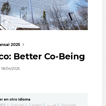
ansai 2025
co: Better Co-Being
18/04/2025
er en otro idioma
體字
Français
Español
العربية
Русский