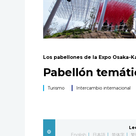
Los pabellones de la Expo Osaka-K
Pabellón temáti
Turismo
Intercambio internacional
Le
English
日本語
简体字
繁