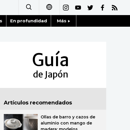
s
En profundidad
Más
日本語
Noticias
English
Datos de Japón
Guía
简体字
Fragmentos de Japón
繁體字
de Japón
Gente
Français
Blog
العربية
Artículos recomendados
Tokio
Русский
Ollas de barro y cazos de
Avisos
aluminio con mango de
madera: modelos