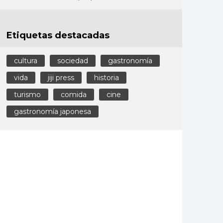
Etiquetas destacadas
cultura
sociedad
gastronomía
vida
jiji press
historia
turismo
comida
cine
gastronomía japonesa