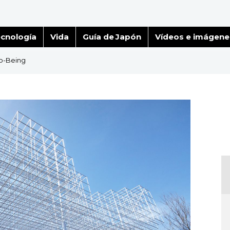
cnología
Vida
Guía de Japón
Vídeos e imágene
Co-Being