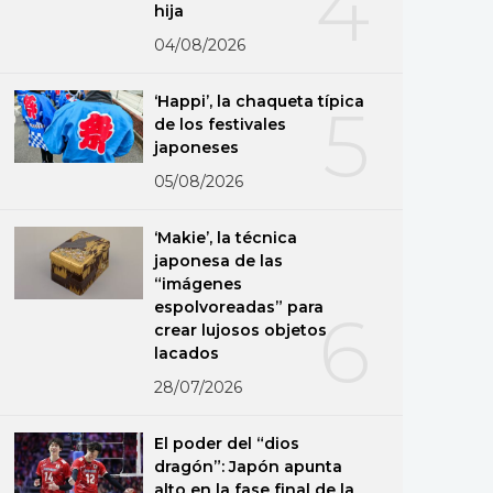
4
hija
04/08/2026
‘Happi’, la chaqueta típica
5
de los festivales
japoneses
05/08/2026
‘Makie’, la técnica
japonesa de las
“imágenes
espolvoreadas” para
6
crear lujosos objetos
lacados
28/07/2026
El poder del “dios
dragón”: Japón apunta
alto en la fase final de la