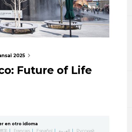
ansai 2025
o: Future of Life
er en otro idioma
體字
Français
Español
العربية
Русский