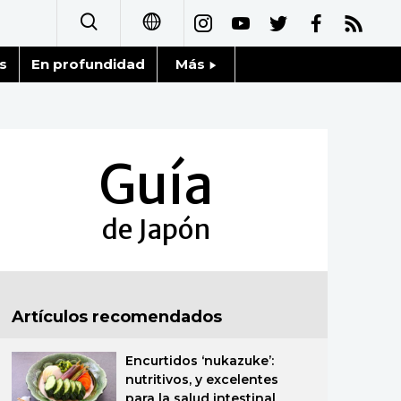
s
En profundidad
Más
日本語
Noticias
English
Datos de Japón
Guía
简体字
Fragmentos de Japón
繁體字
de Japón
Gente
Français
Blog
العربية
Artículos recomendados
Tokio
Русский
Encurtidos ‘nukazuke’:
Avisos
nutritivos, y excelentes
para la salud intestinal