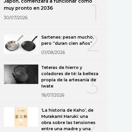
Japón, comenzará a funcionar como
1
muy pronto en 2036
30/07/2026
2
Sartenes: pesan mucho,
pero “duran cien años”
01/08/2026
Teteras de hierro y
coladores de té: la belleza
3
propia de la artesanía de
Iwate
18/07/2026
‘La historia de Kaho’, de
Murakami Haruki: una
obra sobre las tensiones
entre una madre y una