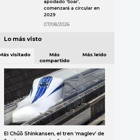
apodado ‘Soar’,
comenzará a circular en
2029
07/08/2026
Lo más visto
Más visitado
Más
Más leído
compartido
El Chūō Shinkansen, el tren ‘maglev’ de