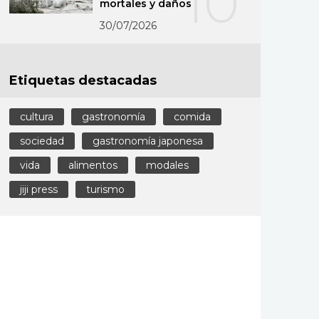
10
mortales y daños
30/07/2026
Etiquetas destacadas
cultura
gastronomía
comida
sociedad
gastronomía japonesa
vida
alimentos
modales
jiji press
turismo