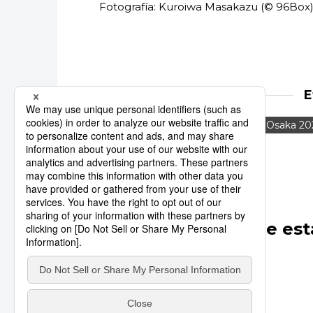
Fotografía: Kuroiwa Masakazu (© 96Box
E
Robots humanoides
Expo Osaka 20
Otros artículos de est