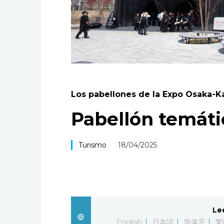
Los pabellones de la Expo Osaka-K
Pabellón temátic
Turismo
18/04/2025
Le
English
日本語
简体字
繁