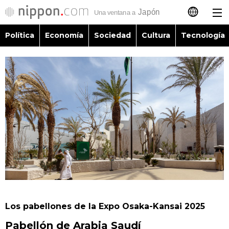
Política
Economía
Sociedad
Cultura
Tecnología
日本語
English
简体字
Política
繁體字
Economía
Français
Sociedad
العربية
Cultura
Русский
Los pabellones de la Expo Osaka-Kansai 2025
Tecnología
Pabellón de Arabia Saudí