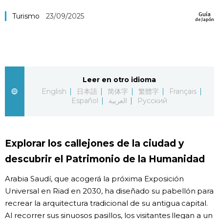
Vida
Guía
Turismo
23/09/2025
de Japón
Guía de Japón
Vídeos e imágenes
Leer en otro idioma
English
日本語
简体字
繁體字
Français
En profundidad
Español
العربية
Русский
Más
Explorar los callejones de la ciudad y
Noticias
official SNS
descubrir el Patrimonio de la Humanidad
Arabia Saudí, que acogerá la próxima Exposición
Datos de Japón
Universal en Riad en 2030, ha diseñado su pabellón para
recrear la arquitectura tradicional de su antigua capital.
Fragmentos de Japón
Al recorrer sus sinuosos pasillos, los visitantes llegan a un