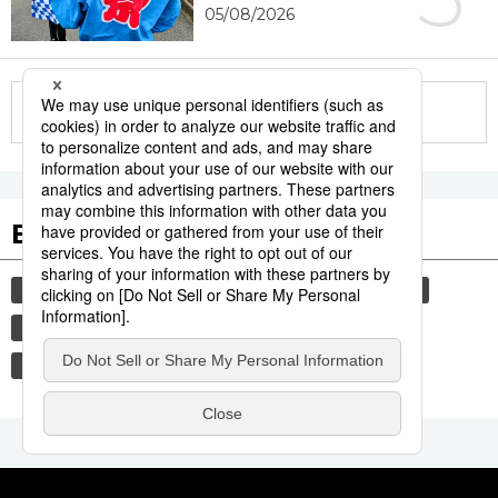
05/08/2026
More in this series
Etiquetas destacadas
cultura
sociedad
gastronomía
vida
comida
historia
jiji press
turismo
economía
política