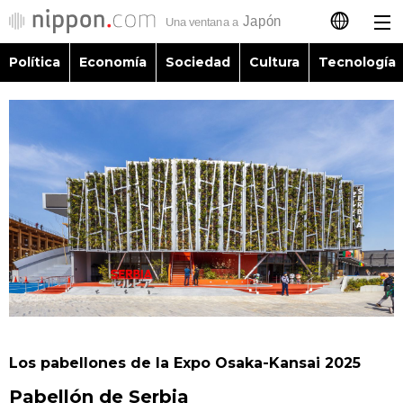
Política
Economía
Sociedad
Cultura
Tecnología
日本語
English
简体字
Política
繁體字
Economía
Français
Sociedad
العربية
Cultura
Русский
Los pabellones de la Expo Osaka-Kansai 2025
Tecnología
Pabellón de Serbia