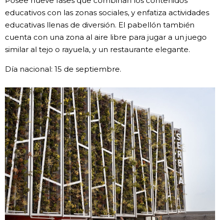
Posee nueve fases que combinan los contenidos
educativos con las zonas sociales, y enfatiza actividades
Gente
educativas llenas de diversión. El pabellón también
cuenta con una zona al aire libre para jugar a un juego
Blog
similar al tejo o rayuela, y un restaurante elegante.
Día nacional: 15 de septiembre.
Tokio
Avisos