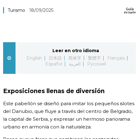
Vida
Guía
Turismo
18/09/2025
de Japón
Guía de Japón
Vídeos e imágenes
Leer en otro idioma
English
日本語
简体字
繁體字
Français
En profundidad
Español
العربية
Русский
Más
Exposiciones llenas de diversión
Noticias
official SNS
Este pabellón se diseñó para imitar los pequeños islotes
del Danubio, que fluye a través del centro de Belgrado,
Datos de Japón
la capital de Serbia, y expresar un hermoso panorama
urbano en armonía con la naturaleza.
Fragmentos de Japón