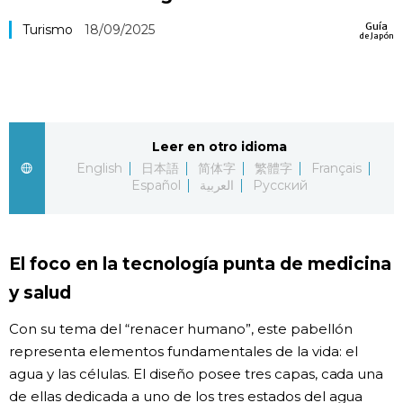
Vida
Guía
Turismo
18/09/2025
de Japón
Guía de Japón
Vídeos e imágenes
Leer en otro idioma
English
日本語
简体字
繁體字
Français
En profundidad
Español
العربية
Русский
Más
El foco en la tecnología punta de medicina
Noticias
official SNS
y salud
Con su tema del “renacer humano”, este pabellón
Datos de Japón
representa elementos fundamentales de la vida: el
agua y las células. El diseño posee tres capas, cada una
Fragmentos de Japón
de ellas dedicada a uno de los tres estados del agua