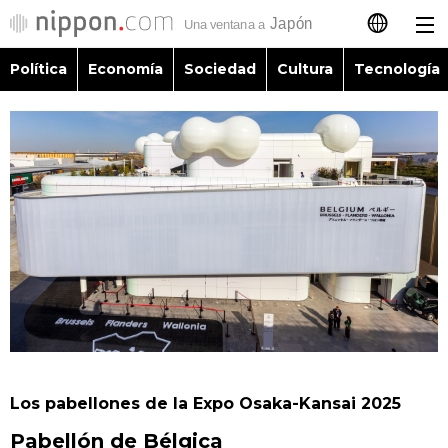
Política
Economía
Sociedad
Cultura
Tecnología
日本語
English
简体字
Política
繁體字
Economía
Français
Sociedad
العربية
Cultura
Русский
Los pabellones de la Expo Osaka-Kansai 2025
Tecnología
Pabellón de Bélgica