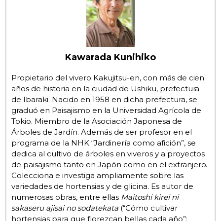
Gente
Blog
Kawarada Kunihiko
Tokio
Propietario del vivero Kakujitsu-en, con más de cien
años de historia en la ciudad de Ushiku, prefectura
de Ibaraki. Nacido en 1958 en dicha prefectura, se
Avisos
graduó en Paisajismo en la Universidad Agrícola de
Tokio. Miembro de la Asociación Japonesa de
Árboles de Jardín. Además de ser profesor en el
programa de la NHK “Jardinería como afición”, se
dedica al cultivo de árboles en viveros y a proyectos
de paisajismo tanto en Japón como en el extranjero.
Colecciona e investiga ampliamente sobre las
variedades de hortensias y de glicina. Es autor de
numerosas obras, entre ellas
Maitoshi kirei ni
sakaseru ajisai no sodatekata
(“Cómo cultivar
hortensias para que florezcan bellas cada año”;