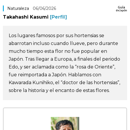
Guía
Vida
Naturaleza
06/06/2026
de Japón
Takahashi Kasumi
[Perfil]
Guía de Japón
Los lugares famosos por sus hortensias se
Vídeos e imágenes
abarrotan incluso cuando llueve, pero durante
mucho tiempo esta flor no fue popular en
En profundidad
Japón. Tras llegar a Europa, a finales del periodo
Edo, y ser aclamada como la “rosa de Oriente”,
Más
fue reimportada a Japón. Hablamos con
Kawarada Kunihiko, el “doctor de las hortensias”,
sobre la historia y el encanto de estas flores.
Noticias
official SNS
Datos de Japón
Fragmentos de Japón