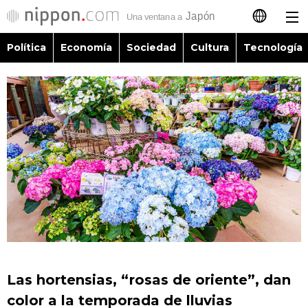
Política
Economía
Sociedad
Cultura
Tecnología
日本語
English
简体字
Política
繁體字
Economía
Français
Sociedad
العربية
Cultura
Русский
Las hortensias, “rosas de oriente”, dan
Tecnología
color a la temporada de lluvias