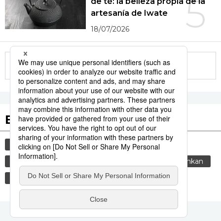
5
de té: la belleza propia de la
artesanía de Iwate
18/07/2026
More in this series
Etiquetas destacadas
cultura
gastronomía
vida
comida
cortesía
costumbres
tradiciones
genkan
sociedad
gastronomía japonesa