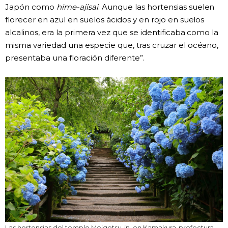
Japón como
hime-ajisai
. Aunque las hortensias suelen
florecer en azul en suelos ácidos y en rojo en suelos
alcalinos, era la primera vez que se identificaba como la
misma variedad una especie que, tras cruzar el océano,
presentaba una floración diferente”.
Las hortensias del templo Meigetsu-in, en Kamakura, prefectura