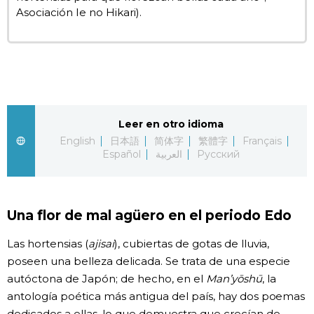
Asociación Ie no Hikari).
Leer en otro idioma
English
日本語
简体字
繁體字
Français
Español
العربية
Русский
Una flor de mal agüero en el periodo Edo
Las hortensias (
ajisai
), cubiertas de gotas de lluvia,
poseen una belleza delicada. Se trata de una especie
autóctona de Japón; de hecho, en el
Man’yōshū
, la
antología poética más antigua del país, hay dos poemas
dedicados a ellas, lo que demuestra que crecían de