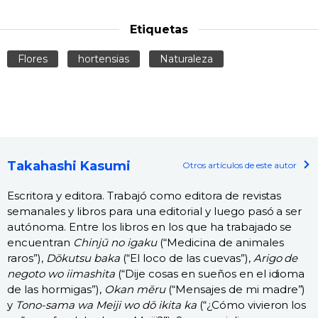
Etiquetas
Flores
hortensias
Naturaleza
Takahashi Kasumi
Otros artículos de este autor
Escritora y editora. Trabajó como editora de revistas
semanales y libros para una editorial y luego pasó a ser
autónoma. Entre los libros en los que ha trabajado se
encuentran
Chinjū no igaku
(“Medicina de animales
raros”),
Dōkutsu baka
(“El loco de las cuevas”),
Arigo de
negoto wo iimashita
(“Dije cosas en sueños en el idioma
de las hormigas”),
Okan mēru
(“Mensajes de mi madre”)
y
Tono-sama wa Meiji wo dō ikita ka
(“¿Cómo vivieron los