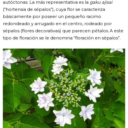
autóctonas. La más representativa es la
gaku ajisai
(“hortensia de sépalos”), cuya flor se caracteriza
básicamente por poseer un pequeño racimo
redondeado y arrugado en el centro, rodeado por
sépalos (flores decorativas) que parecen pétalos. A este
tipo de floración se le denomina “floración en sépalos”.