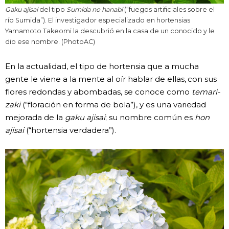
Gaku ajisai
del tipo
Sumida no hanabi
(“fuegos artificiales sobre el
río Sumida”). El investigador especializado en hortensias
Yamamoto Takeomi la descubrió en la casa de un conocido y le
dio ese nombre. (PhotoAC)
En la actualidad, el tipo de hortensia que a mucha
gente le viene a la mente al oír hablar de ellas, con sus
flores redondas y abombadas, se conoce como
temari-
zaki
(“floración en forma de bola”), y es una variedad
mejorada de la
gaku ajisai
; su nombre común es
hon
ajisai
(“hortensia verdadera”).