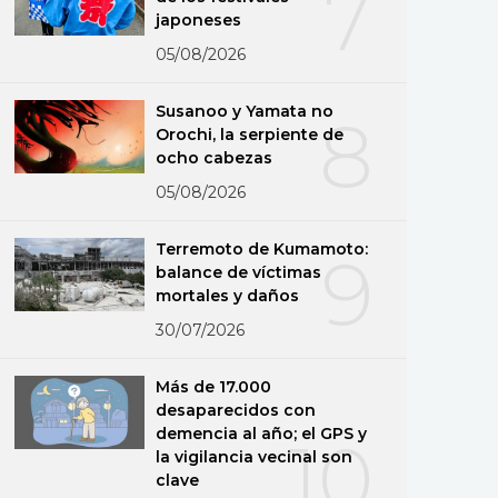
7
japoneses
05/08/2026
Susanoo y Yamata no
8
Orochi, la serpiente de
ocho cabezas
05/08/2026
Terremoto de Kumamoto:
9
balance de víctimas
mortales y daños
30/07/2026
Más de 17.000
desaparecidos con
demencia al año; el GPS y
10
la vigilancia vecinal son
clave