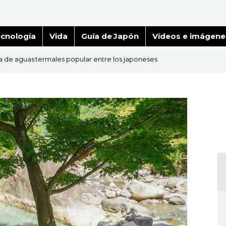
cnología
Vida
Guía de Japón
Vídeos e imágene
 de aguas termales popular entre los japoneses