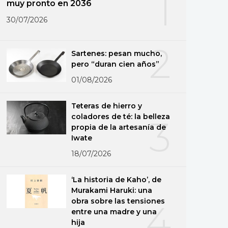
1
muy pronto en 2036
30/07/2026
2
Sartenes: pesan mucho,
pero “duran cien años”
01/08/2026
Teteras de hierro y
coladores de té: la belleza
3
propia de la artesanía de
Iwate
18/07/2026
‘La historia de Kaho’, de
Murakami Haruki: una
obra sobre las tensiones
4
entre una madre y una
hija