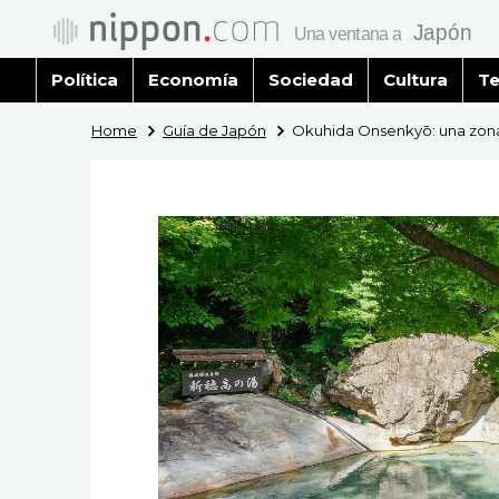
Política
Economía
Sociedad
Cultura
Te
Home
Guía de Japón
Okuhida Onsenkyō: una zona