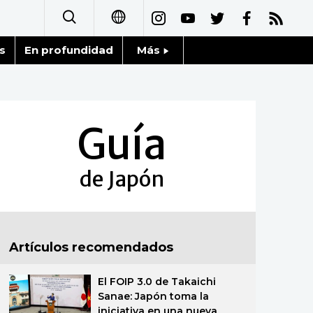
s
En profundidad
Más
日本語
Noticias
English
Datos de Japón
Guía
简体字
Fragmentos de Japón
繁體字
de Japón
Gente
Français
Blog
العربية
Artículos recomendados
Tokio
Русский
El FOIP 3.0 de Takaichi
Avisos
Sanae: Japón toma la
iniciativa en una nueva