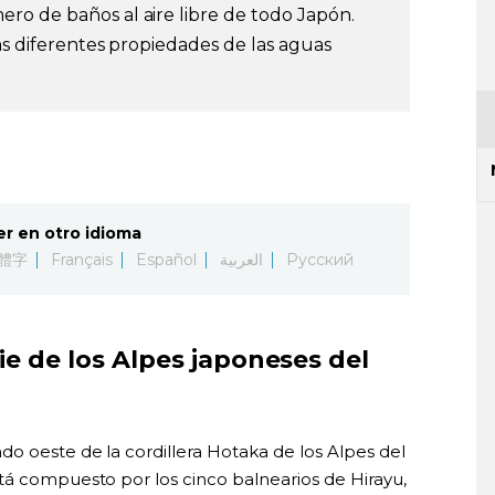
ro de baños al aire libre de todo Japón.
as diferentes propiedades de las aguas
er en otro idioma
體字
Français
Español
العربية
Русский
pie de los Alpes japoneses del
o oeste de la cordillera Hotaka de los Alpes del
tá compuesto por los cinco balnearios de Hirayu,