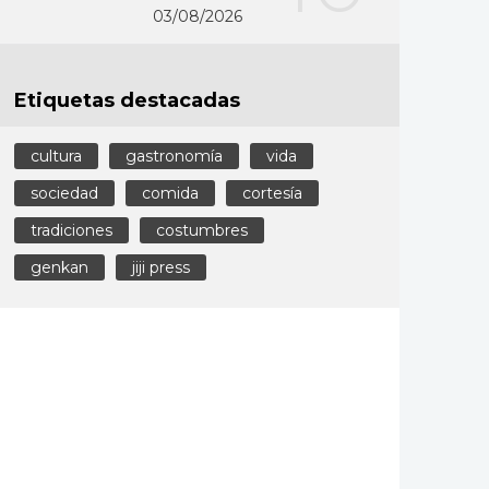
03/08/2026
Etiquetas destacadas
cultura
gastronomía
vida
sociedad
comida
cortesía
tradiciones
costumbres
genkan
jiji press