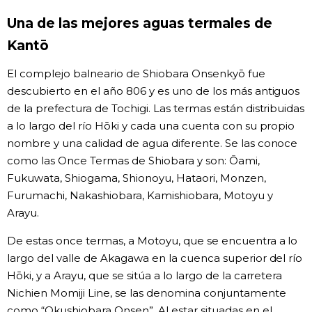
Una de las mejores aguas termales de
Gente
Kantō
Blog
El complejo balneario de Shiobara Onsenkyō fue
descubierto en el año 806 y es uno de los más antiguos
Tokio
de la prefectura de Tochigi. Las termas están distribuidas
a lo largo del río Hōki y cada una cuenta con su propio
nombre y una calidad de agua diferente. Se las conoce
Avisos
como las Once Termas de Shiobara y son: Ōami,
Fukuwata, Shiogama, Shionoyu, Hataori, Monzen,
Furumachi, Nakashiobara, Kamishiobara, Motoyu y
Arayu.
De estas once termas, a Motoyu, que se encuentra a lo
largo del valle de Akagawa en la cuenca superior del río
Hōki, y a Arayu, que se sitúa a lo largo de la carretera
Nichien Momiji Line, se las denomina conjuntamente
como “Okushiobara Onsen”. Al estar situadas en el