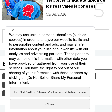
‘Happi’, la chaqueta típica de
5
los festivales japoneses
05/08/2026
More in this series
Etiquetas destacadas
cultura
sociedad
gastronomía
vida
comida
historia
jiji press
turismo
economía
política