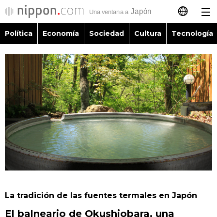
Política
Economía
Sociedad
Cultura
Tecnología
日本語
English
简体字
Política
繁體字
Economía
Français
Sociedad
العربية
Cultura
Русский
La tradición de las fuentes termales en Japón
Tecnología
El balneario de Okushiobara, una