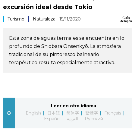
excursión ideal desde Tokio
Vida
Guía
Turismo
Naturaleza
15/11/2020
de Japón
Guía de Japón
Esta zona de aguas termales se encuentra en lo
Vídeos e imágenes
profundo de Shiobara Onsenkyō. La atmósfera
tradicional de su pintoresco balneario
En profundidad
terapéutico resulta especialmente atractiva.
Más
Noticias
official SNS
Leer en otro idioma
Datos de Japón
English
日本語
简体字
繁體字
Français
Español
العربية
Русский
Fragmentos de Japón