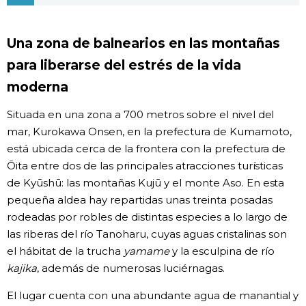
Gente
Una zona de balnearios en las montañas
para liberarse del estrés de la vida
Blog
moderna
Tokio
Situada en una zona a 700 metros sobre el nivel del
mar, Kurokawa Onsen, en la prefectura de Kumamoto,
Avisos
está ubicada cerca de la frontera con la prefectura de
Ōita entre dos de las principales atracciones turísticas
de Kyūshū: las montañas Kujū y el monte Aso. En esta
pequeña aldea hay repartidas unas treinta posadas
rodeadas por robles de distintas especies a lo largo de
las riberas del río Tanoharu, cuyas aguas cristalinas son
el hábitat de la trucha
yamame
y la esculpina de río
kajika
, además de numerosas luciérnagas.
El lugar cuenta con una abundante agua de manantial y