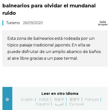
balnearios para olvidar el mundanal
Vida
ruido
Guía de Japón
Guía
Turismo
26/09/2020
de Japón
Vídeos e imágenes
Esta zona de balnearios está rodeada por un
típico paisaje tradicional japonés. En ella se
En profundidad
puede disfrutar de un amplio abanico de baños
al aire libre gracias a un pase termal.
Más
Noticias
official SNS
Datos de Japón
Leer en otro idioma
English
日本語
简体字
繁體字
Français
Español
العربية
Русский
Fragmentos de Japón