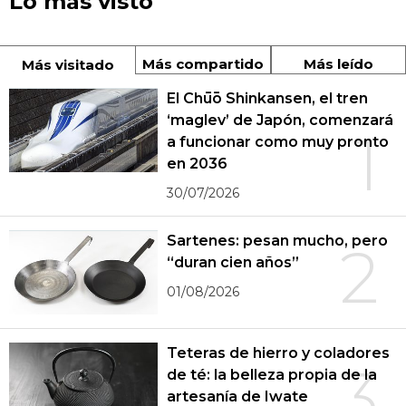
Lo más visto
Más compartido
Más leído
Más visitado
El Chūō Shinkansen, el tren
‘maglev’ de Japón, comenzará
1
a funcionar como muy pronto
en 2036
30/07/2026
Sartenes: pesan mucho, pero
2
“duran cien años”
01/08/2026
Teteras de hierro y coladores
3
de té: la belleza propia de la
artesanía de Iwate