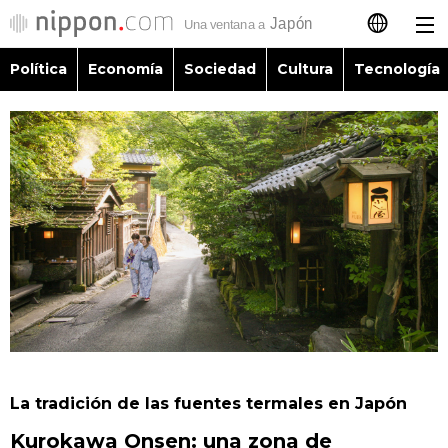
Política
Economía
Sociedad
Cultura
Tecnología
日本語
English
简体字
Política
繁體字
Economía
Français
Sociedad
العربية
Cultura
Русский
La tradición de las fuentes termales en Japón
Tecnología
Kurokawa Onsen: una zona de