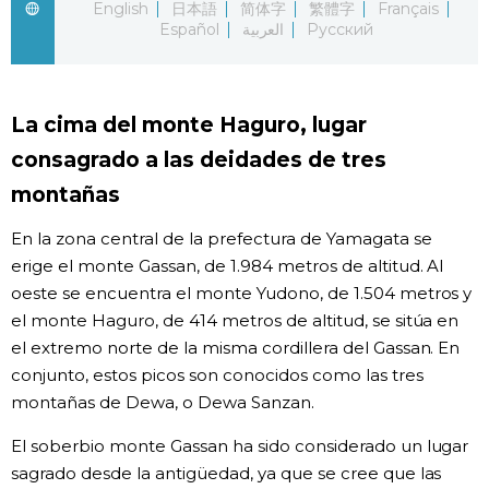
English
日本語
简体字
繁體字
Français
Español
العربية
Русский
Gente
Blog
La cima del monte Haguro, lugar
consagrado a las deidades de tres
Tokio
montañas
Avisos
En la zona central de la prefectura de Yamagata se
erige el monte Gassan, de 1.984 metros de altitud. Al
oeste se encuentra el monte Yudono, de 1.504 metros y
el monte Haguro, de 414 metros de altitud, se sitúa en
el extremo norte de la misma cordillera del Gassan. En
conjunto, estos picos son conocidos como las tres
montañas de Dewa, o Dewa Sanzan.
El soberbio monte Gassan ha sido considerado un lugar
sagrado desde la antigüedad, ya que se cree que las