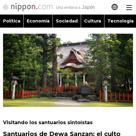
Política
Economía
Sociedad
Cultura
Tecnología
日本語
English
简体字
Política
繁體字
Economía
Français
Sociedad
العربية
Cultura
Русский
Visitando los santuarios sintoístas
Tecnología
Santuarios de Dewa Sanzan: el culto