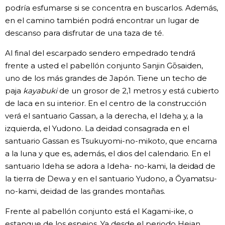
podría esfumarse si se concentra en buscarlos. Además,
en el camino también podrá encontrar un lugar de
descanso para disfrutar de una taza de té.
Al final del escarpado sendero empedrado tendrá
frente a usted el pabellón conjunto Sanjin Gōsaiden,
uno de los más grandes de Japón. Tiene un techo de
paja
kayabuki
de un grosor de 2,1 metros y está cubierto
de laca en su interior. En el centro de la construcción
verá el santuario Gassan, a la derecha, el Ideha y, a la
izquierda, el Yudono. La deidad consagrada en el
santuario Gassan es Tsukuyomi-no-mikoto, que encarna
a la luna y que es, además, el dios del calendario. En el
santuario Ideha se adora a Ideha- no-kami, la deidad de
la tierra de Dewa y en el santuario Yudono, a Ōyamatsu-
no-kami, deidad de las grandes montañas.
Frente al pabellón conjunto está el Kagami-ike, o
estanque de los espejos. Ya desde el periodo Heian