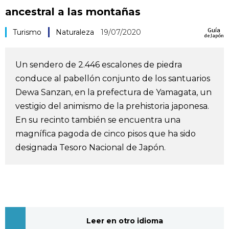
ancestral a las montañas
Vida
Guía
Turismo
Naturaleza
19/07/2020
de Japón
Guía de Japón
Un sendero de 2.446 escalones de piedra
Vídeos e imágenes
conduce al pabellón conjunto de los santuarios
Dewa Sanzan, en la prefectura de Yamagata, un
En profundidad
vestigio del animismo de la prehistoria japonesa.
En su recinto también se encuentra una
Más
magnífica pagoda de cinco pisos que ha sido
designada Tesoro Nacional de Japón.
Noticias
official SNS
Datos de Japón
Fragmentos de Japón
Leer en otro idioma