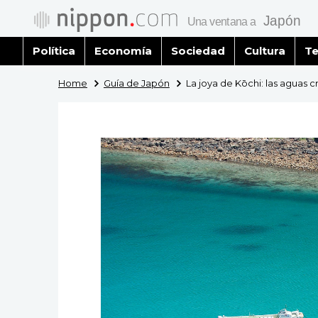
Política
Economía
Sociedad
Cultura
Te
Home
Guía de Japón
La joya de Kōchi: las aguas cr