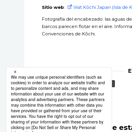
Sitio web
:
Visit Kōchi Japan (Isla de 
Fotografía del encabezado: las aguas de l
barcos parecen flotar en el aire. Informa
Convenciones de Kōchi.
E
Shikoku
Kōchi
Playa
Otros artículos de est