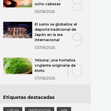
8
ocho cabezas
05/08/2026
El sumo se globaliza: el
deporte tradicional de
9
Japón en la era
internacional
03/08/2026
‘Mizuna’, una hortaliza
10
crujiente originaria de
Kioto
07/08/2026
Etiquetas destacadas
cultura
gastronomía
vida