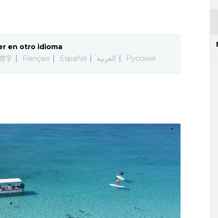
er en otro idioma
體字
Français
Español
العربية
Русский