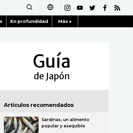
s
En profundidad
Más
日本語
Noticias
English
Datos de Japón
Guía
简体字
Fragmentos de Japón
繁體字
de Japón
Gente
Français
Blog
العربية
Artículos recomendados
Tokio
Русский
Sardinas, un alimento
Avisos
popular y asequible