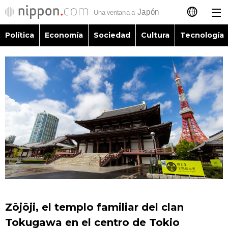
Política
Economía
Sociedad
Cultura
Tecnología
日本語
English
简体字
Política
繁體字
Economía
Français
Sociedad
العربية
Cultura
Русский
Zōjōji, el templo familiar del clan
Tecnología
Tokugawa en el centro de Tokio