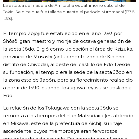
La estatua de madera de Amitabha es patrimonio cultural de
Tokio. Se dice que fue tallada durante el periodo Muromachi (1336-
1573).
El templo Zōjōji fue establecido en el año 1393 por
Shōsō, gran maestro y monje de octava generación de
la secta Jōdo. Eligió como ubicación el área de Kaizuka,
provincia de Musashi (actualmente zona de Kioichō,
distrito de Chiyoda), al oeste del castillo de Edo. Desde
su fundación, el templo era la sede de la secta Jōdo en
la zona este de Japón, pero su florecimiento real se dio
a partir de 1590, cuando Tokugawa Ieyasu se trasladó a
Edo.
La relación de los Tokugawa con la secta Jōdo se
remonta a los tiempos del clan Matsudaira (establecido
en Mikawa, este de la prefectura de Aichi), su linaje
ascendente, cuyos miembros ya eran fervorosos
creyentes de esta escuela. De acuerdo con el monje