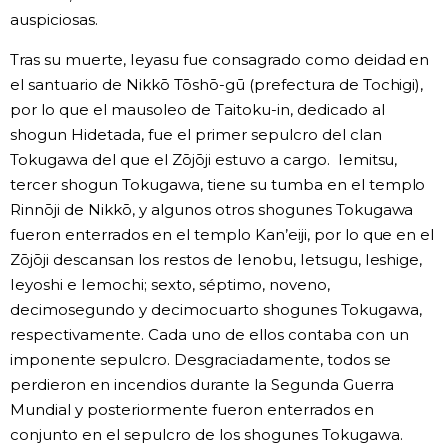
auspiciosas.
Tras su muerte, Ieyasu fue consagrado como deidad en
el santuario de Nikkō Tōshō-gū (prefectura de Tochigi),
por lo que el mausoleo de Taitoku-in, dedicado al
shogun Hidetada, fue el primer sepulcro del clan
Tokugawa del que el Zōjōji estuvo a cargo. Iemitsu,
tercer shogun Tokugawa, tiene su tumba en el templo
Rinnōji de Nikkō, y algunos otros shogunes Tokugawa
fueron enterrados en el templo Kan’eiji, por lo que en el
Zōjōji descansan los restos de Ienobu, Ietsugu, Ieshige,
Ieyoshi e Iemochi; sexto, séptimo, noveno,
decimosegundo y decimocuarto shogunes Tokugawa,
respectivamente. Cada uno de ellos contaba con un
imponente sepulcro. Desgraciadamente, todos se
perdieron en incendios durante la Segunda Guerra
Mundial y posteriormente fueron enterrados en
conjunto en el sepulcro de los shogunes Tokugawa.