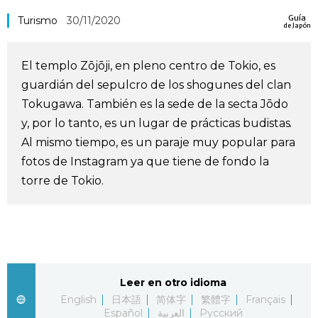
Guía
Vida
Turismo
30/11/2020
de Japón
Guía de Japón
El templo Zōjōji, en pleno centro de Tokio, es
guardián del sepulcro de los shogunes del clan
Vídeos e imágenes
Tokugawa. También es la sede de la secta Jōdo
y, por lo tanto, es un lugar de prácticas budistas.
En profundidad
Al mismo tiempo, es un paraje muy popular para
fotos de Instagram ya que tiene de fondo la
torre de Tokio.
Más
Noticias
official SNS
Datos de Japón
Leer en otro idioma
English
日本語
简体字
繁體字
Français
Fragmentos de Japón
Español
العربية
Русский