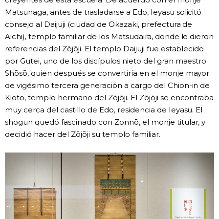
Matsunaga, antes de trasladarse a Edo, Ieyasu solicitó
consejo al Daijuji (ciudad de Okazaki, prefectura de
Aichi), templo familiar de los Matsudaira, donde le dieron
referencias del Zōjōji. El templo Daijuji fue establecido
por Gutei, uno de los discípulos nieto del gran maestro
Shōsō, quien después se convertiría en el monje mayor
de vigésimo tercera generación a cargo del Chion-in de
Kioto, templo hermano del Zōjōji. El Zōjōji se encontraba
muy cerca del castillo de Edo, residencia de Ieyasu. El
shogun quedó fascinado con Zonnō, el monje titular, y
decidió hacer del Zōjōji su templo familiar.