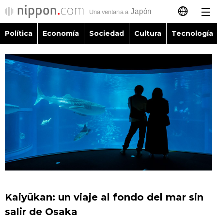
Política
Economía
Sociedad
Cultura
Tecnología
日本語
English
简体字
Política
繁體字
Economía
Français
Sociedad
العربية
Cultura
Русский
Kaiyūkan: un viaje al fondo del mar sin
Tecnología
salir de Osaka