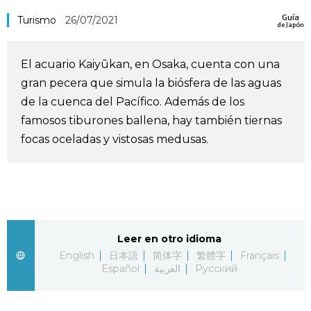
Guía
Vida
Turismo
26/07/2021
de Japón
Guía de Japón
El acuario Kaiyūkan, en Osaka, cuenta con una
gran pecera que simula la biósfera de las aguas
Vídeos e imágenes
de la cuenca del Pacífico. Además de los
famosos tiburones ballena, hay también tiernas
En profundidad
focas oceladas y vistosas medusas.
Más
Noticias
official SNS
Leer en otro idioma
English
日本語
简体字
繁體字
Français
Datos de Japón
Español
العربية
Русский
Fragmentos de Japón