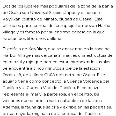
Dos de los lugares más populares de la zona de la bahía
Gente
de Osaka son Universal Studios Japan y el acuario
Kaiyūkan (distrito de Minato, ciudad de Osaka). Este
Blog
último es parte central del complejo Tempozan Harbor
Village y es famoso por su enorme pecera en la que
habitan dos tiburones ballena.
Tokio
El edificio de Kaiyūkan, que se encuentra en la zona de
Avisos
Harbor Village más cercana al mar, es una estructura de
color azul y rojo que parece estar extendiendo sus alas.
Se encuentra a cinco minutos a pie de la estación
Ōsaka-kō, de la línea Chūō del metro de Osaka. Este
acuario tiene como concepto la Cuenca Volcánica del
Pacífico y la Cuenca Vital del Pacífico. El color azul
representa el mar y la parte roja, en el centro, los
volcanes que criaron la vasta naturaleza de la zona.
Además, la fauna que se cría y exhibe en las peceras es,
en su mayoría, originaria de la cuenca del Pacífico.