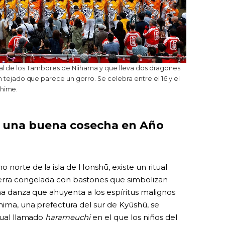
ival de los Tambores de Niihama y que lleva dos dragones
jado que parece un gorro. Se celebra entre el 16 y el
Ehime.
or una buena cosecha en Año
 norte de la isla de Honshū, existe un ritual
ierra congelada con bastones que simbolizan
una danza que ahuyenta a los espíritus malignos
shima, una prefectura del sur de Kyūshū, se
itual llamado
harameuchi
en el que los niños del