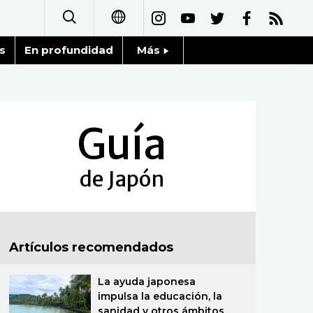
s
En profundidad
Más
日本語
Noticias
English
Datos de Japón
Guía
简体字
Fragmentos de Japón
繁體字
de Japón
Gente
Français
Blog
العربية
Artículos recomendados
Tokio
Русский
La ayuda japonesa
Avisos
impulsa la educación, la
sanidad y otros ámbitos