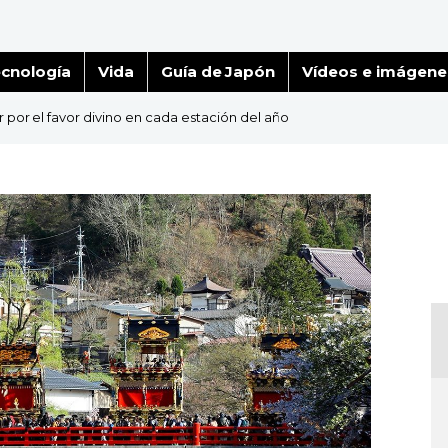
cnología
Vida
Guía de Japón
Vídeos e imágene
r por el favor divino en cada estación del año