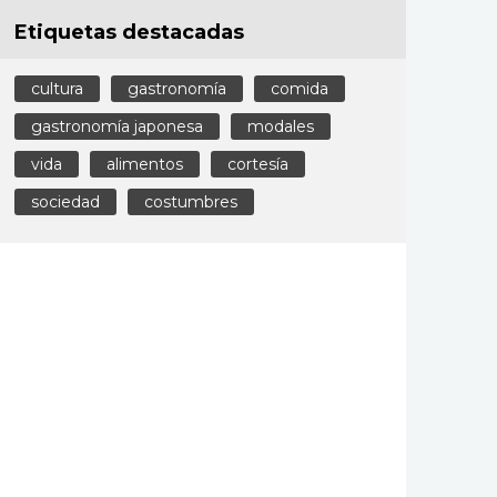
Etiquetas destacadas
cultura
gastronomía
comida
gastronomía japonesa
modales
vida
alimentos
cortesía
sociedad
costumbres