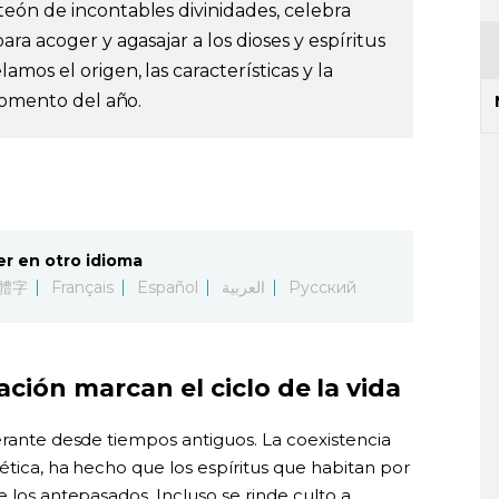
eón de incontables divinidades, celebra
ra acoger y agasajar a los dioses y espíritus
mos el origen, las características y la
 momento del año.
er en otro idioma
體字
Français
Español
العربية
Русский
ación marcan el ciclo de la vida
erante desde tiempos antiguos. La coexistencia
ética, ha hecho que los espíritus que habitan por
e los antepasados. Incluso se rinde culto a