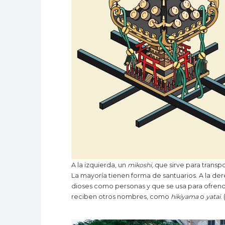
A la izquierda, un
mikoshi
, que sirve para transp
La mayoría tienen forma de santuarios. A la der
dioses como personas y que se usa para ofrend
reciben otros nombres, como
hikiyama
o
yatai
.