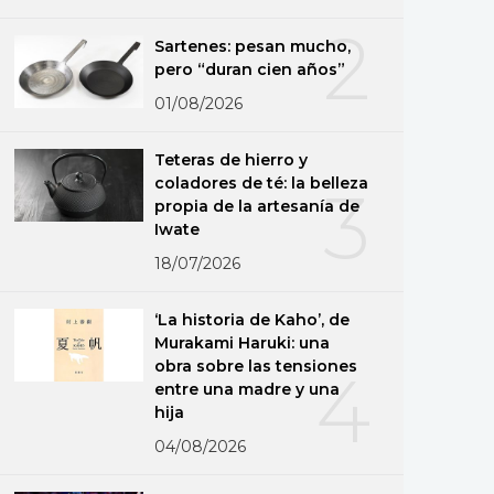
2
Sartenes: pesan mucho,
pero “duran cien años”
01/08/2026
Teteras de hierro y
coladores de té: la belleza
3
propia de la artesanía de
Iwate
18/07/2026
‘La historia de Kaho’, de
Murakami Haruki: una
obra sobre las tensiones
4
entre una madre y una
hija
04/08/2026