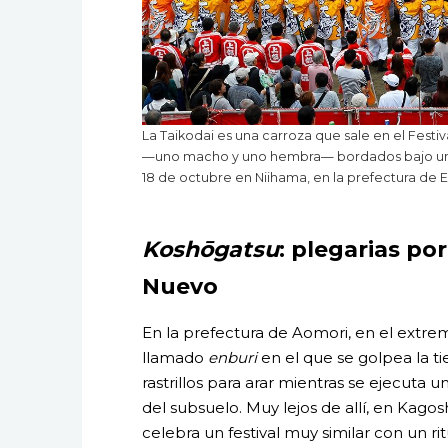
La Taikodai es una carroza que sale en el Fest
—uno macho y uno hembra— bordados bajo un te
18 de octubre en Niihama, en la prefectura de 
Koshōgatsu
: plegarias p
Nuevo
En la prefectura de Aomori, en el extremo
llamado
enburi
en el que se golpea la t
rastrillos para arar mientras se ejecuta 
del subsuelo. Muy lejos de allí, en Kago
celebra un festival muy similar con un r