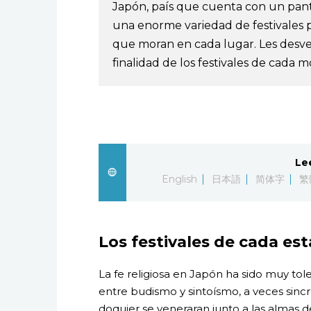
Japón, país que cuenta con un pant
una enorme variedad de festivales pa
que moran en cada lugar. Les desvela
finalidad de los festivales de cada
Le
English
日本語
简体字
繁
Los festivales de cada est
La fe religiosa en Japón ha sido muy tol
entre budismo y sintoísmo, a veces sincr
doquier se veneraran junto a las almas d