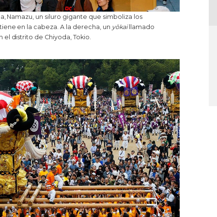
da, Namazu, un siluro gigante que simboliza los
iene en la cabeza. A la derecha, un
yōkai
llamado
l distrito de Chiyoda, Tokio.