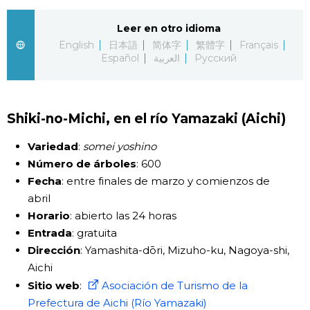
Gente
Leer en otro idioma
English
日本語
简体字
繁體字
Français
Español
العربية
Русский
Blog
Tokio
Shiki-no-Michi, en el río Yamazaki (Aichi)
Avisos
Variedad
:
somei yoshino
Número de árboles
: 600
Fecha
: entre finales de marzo y comienzos de
abril
Horario
: abierto las 24 horas
Entrada
: gratuita
Dirección
: Yamashita-dōri, Mizuho-ku, Nagoya-shi,
Aichi
Sitio web
:
Asociación de Turismo de la
Prefectura de Aichi (Río Yamazaki)