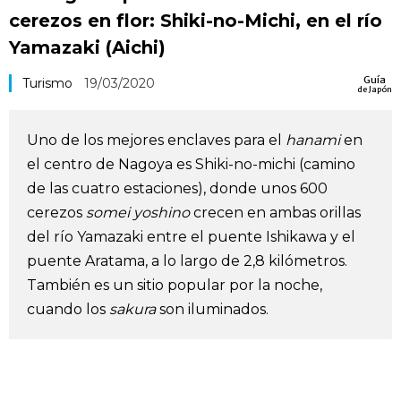
cerezos en flor: Shiki-no-Michi, en el río
Vida
Yamazaki (Aichi)
Guía de Japón
Guía
Turismo
19/03/2020
de Japón
Vídeos e imágenes
Uno de los mejores enclaves para el
hanami
en
el centro de Nagoya es Shiki-no-michi (camino
En profundidad
de las cuatro estaciones), donde unos 600
cerezos
somei yoshino
crecen en ambas orillas
Más
del río Yamazaki entre el puente Ishikawa y el
puente Aratama, a lo largo de 2,8 kilómetros.
Noticias
official SNS
También es un sitio popular por la noche,
cuando los
sakura
son iluminados.
Datos de Japón
Fragmentos de Japón