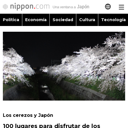
Política
Economía
Sociedad
Cultura
Tecnología
日本語
English
简体字
Política
繁體字
Economía
Français
Sociedad
العربية
Cultura
Русский
Los cerezos y Japón
Tecnología
100 lugares para disfrutar de los