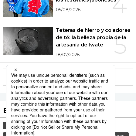
4
05/08/2026
Teteras de hierro y coladores
5
de té: la belleza propia de la
artesanía de Iwate
18/07/2026
More in this series
Etiquetas destacadas
cultura
gastronomía
vida
cortesía
comida
costumbres
genkan
tradiciones