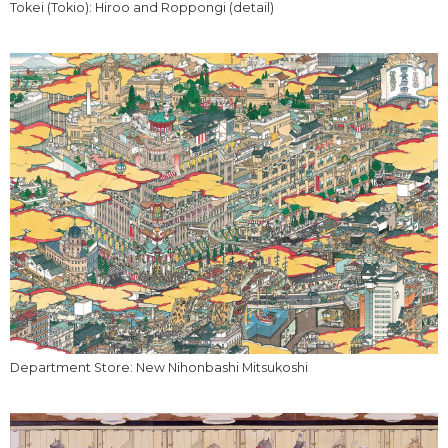
Tokei (Tokio): Hiroo and Roppongi (detail)
Department Store: New Nihonbashi Mitsukoshi