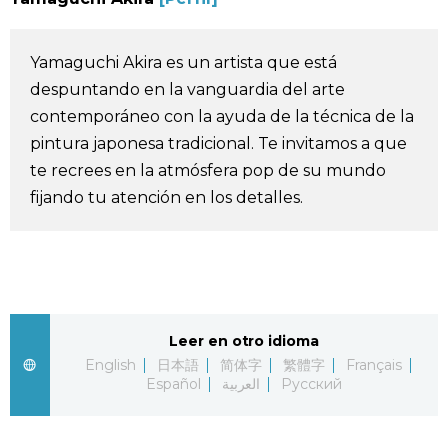
Vida
Yamaguchi Akira es un artista que está
Guía de Japón
despuntando en la vanguardia del arte
contemporáneo con la ayuda de la técnica de la
Vídeos e imágenes
pintura japonesa tradicional. Te invitamos a que
te recrees en la atmósfera pop de su mundo
fijando tu atención en los detalles.
En profundidad
Más
Noticias
official SNS
Leer en otro idioma
English
日本語
简体字
繁體字
Français
Datos de Japón
Español
العربية
Русский
Fragmentos de Japón