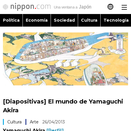
Política
Economía
Sociedad
Cultura
Tecnología
日本語
English
简体字
Política
繁體字
Economía
Français
Sociedad
العربية
[Diapositivas] El mundo de Yamaguchi
Cultura
Akira
Русский
Cultura
Arte
26/04/2013
Tecnología
Yamaguchi Akira
[Perfil]