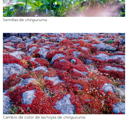
Semillas de
chinguruma
.
Cambio de color de las hojas de
chinguruma
.