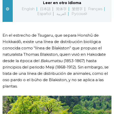
Leer en otro idioma
English
日本語
简体字
繁體字
Français
Gente
Español
العربية
Русский
Blog
En el estrecho de Tsugaru, que separa Honshū de
Tokio
Hokkaidō, existe una línea de distribución biológica
conocida como “línea de Blakiston” que propuso el
Avisos
naturalista Thomas Blakiston, quien vivió en Hakodate
desde la época del
Bakumatsu
(1853-1867) hasta
principios del periodo Meiji (1868-1912). Sin embargo, se
trata de una línea de distribución de animales, como el
oso pardo o el búho de Blakiston, y no se aplica a las
plantas.