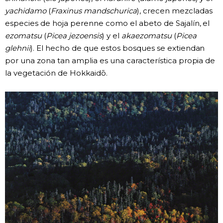
yachidamo
(
Fraxinus mandschurica
), crecen mezcladas
especies de hoja perenne como el abeto de Sajalín, el
ezomatsu
(
Picea jezoensis
) y el
akaezomatsu
(
Picea
glehnii
). El hecho de que estos bosques se extiendan
por una zona tan amplia es una característica propia de
la vegetación de Hokkaidō.