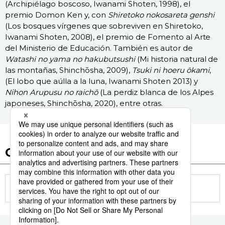
(Archipiélago boscoso, Iwanami Shoten, 1998), el
premio Domon Ken y, con
Shiretoko nokosareta genshi
(Los bosques vírgenes que sobreviven en Shiretoko,
Iwanami Shoten, 2008), el premio de Fomento al Arte
del Ministerio de Educación. También es autor de
Watashi no yama no hakubutsushi
(Mi historia natural de
las montañas, Shinchōsha, 2009),
Tsuki ni hoeru ōkami
,
(El lobo que aúlla a la luna, Iwanami Shoten 2013) y
Nihon Arupusu no raichō
(La perdiz blanca de los Alpes
japoneses, Shinchōsha, 2020), entre otras.
Otros artículos de esta serie