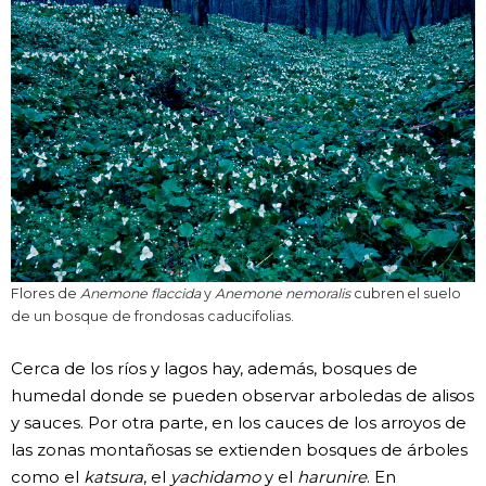
Flores de
Anemone flaccida
y
Anemone nemoralis
cubren el suelo
de un bosque de frondosas caducifolias.
Cerca de los ríos y lagos hay, además, bosques de
humedal donde se pueden observar arboledas de alisos
y sauces. Por otra parte, en los cauces de los arroyos de
las zonas montañosas se extienden bosques de árboles
como el
katsura
, el
yachidamo
y el
harunire
. En