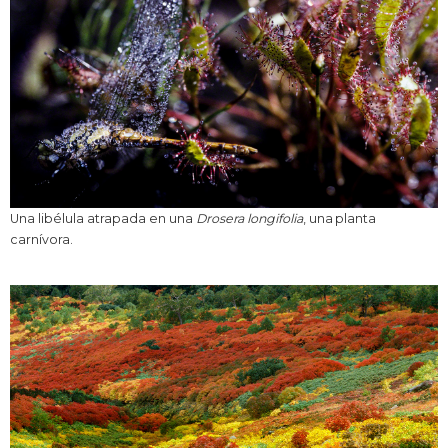
Una libélula atrapada en una
Drosera longifolia
, una planta
carnívora.