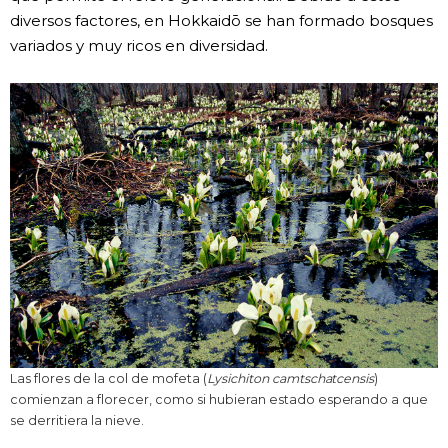
diversos factores, en Hokkaidō se han formado bosques
variados y muy ricos en diversidad.
Las flores de la col de mofeta (
Lysichiton camtschatcensis
)
comienzan a florecer, como si hubieran estado esperando a que
se derritiera la nieve.