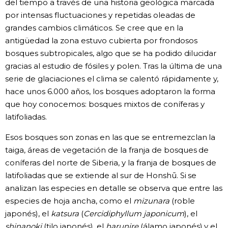
del tiempo a través de una historia geológica marcada
por intensas fluctuaciones y repetidas oleadas de
grandes cambios climáticos. Se cree que en la
antigüedad la zona estuvo cubierta por frondosos
bosques subtropicales, algo que se ha podido dilucidar
gracias al estudio de fósiles y polen. Tras la última de una
serie de glaciaciones el clima se calentó rápidamente y,
hace unos 6.000 años, los bosques adoptaron la forma
que hoy conocemos: bosques mixtos de coníferas y
latifoliadas.
Esos bosques son zonas en las que se entremezclan la
taiga, áreas de vegetación de la franja de bosques de
coníferas del norte de Siberia, y la franja de bosques de
latifoliadas que se extiende al sur de Honshū. Si se
analizan las especies en detalle se observa que entre las
especies de hoja ancha, como el
mizunara
(roble
japonés), el
katsura
(
Cercidiphyllum japonicum
), el
shinanoki
(tilo japonés), el
harunire
(álamo japonés) y el