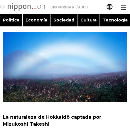
Política
Economía
Sociedad
Cultura
Tecnología
日本語
English
简体字
Política
繁體字
Economía
Français
Sociedad
العربية
Cultura
Русский
La naturaleza de Hokkaidō captada por
Tecnología
Mizukoshi Takeshi