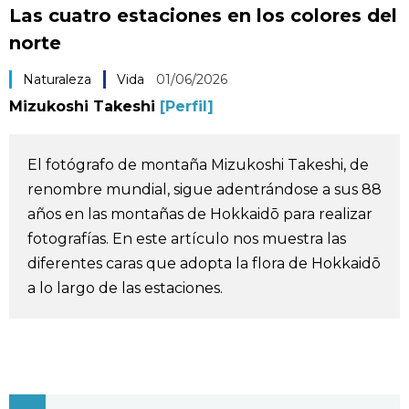
Las cuatro estaciones en los colores del
Vida
norte
Guía de Japón
Naturaleza
Vida
01/06/2026
Mizukoshi Takeshi
[Perfil]
Vídeos e imágenes
El fotógrafo de montaña Mizukoshi Takeshi, de
En profundidad
renombre mundial, sigue adentrándose a sus 88
años en las montañas de Hokkaidō para realizar
Más
fotografías. En este artículo nos muestra las
diferentes caras que adopta la flora de Hokkaidō
Noticias
a lo largo de las estaciones.
official SNS
Datos de Japón
Fragmentos de Japón