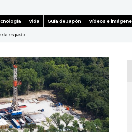
cnología
Vida
Guía de Japón
Vídeos e imágene
n del esquisto