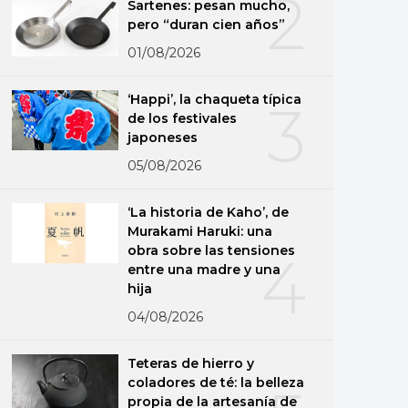
2
Sartenes: pesan mucho,
pero “duran cien años”
01/08/2026
‘Happi’, la chaqueta típica
3
de los festivales
japoneses
05/08/2026
‘La historia de Kaho’, de
Murakami Haruki: una
obra sobre las tensiones
4
entre una madre y una
hija
04/08/2026
Teteras de hierro y
coladores de té: la belleza
propia de la artesanía de