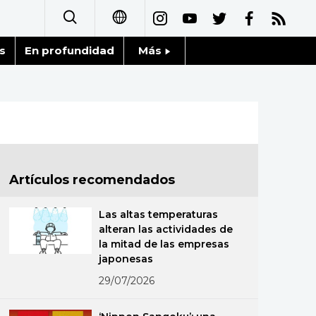
s
En profundidad
Más
日本語
Noticias
English
Datos de Japón
简体字
Fragmentos de Japón
繁體字
Artículos recomendados
Gente
Français
Las altas temperaturas
Blog
alteran las actividades de
العربية
la mitad de las empresas
japonesas
Tokio
Русский
29/07/2026
Avisos