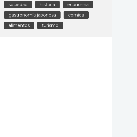
sociedad
historia
economía
gastronomía japonesa
comida
alimentos
turismo