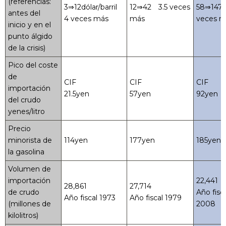
(referencias:
3⇒12dólar/barril
12⇒42 3.5 veces
58⇒147 
antes del
4 veces más
más
veces m
inicio y en el
punto álgido
de la crisis)
Pico del coste
de
CIF
CIF
CIF
importación
21.5yen
57yen
92yen
del crudo
yenes/litro
Precio
minorista de
114yen
177yen
185yen
la gasolina
Volumen de
importación
22,441
28,861
27,714
de crudo
Año fisc
Año fiscal 1973
Año fiscal 1979
(millones de
2008
kilolitros)