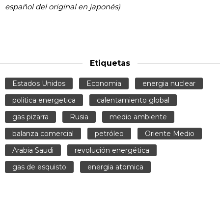
español del original en japonés)
Etiquetas
Estados Unidos
Economia
energia nuclear
politica energetica
calentamiento global
gas pizarra
Rusia
medio ambiente
balanza comercial
petróleo
Oriente Medio
Arabia Saudi
revolución energética
gas de esquisto
energia atomica