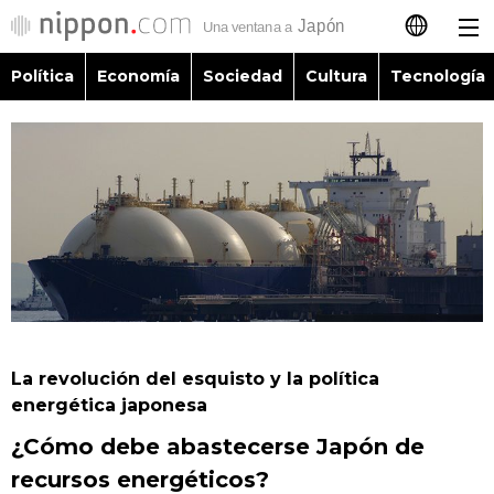
Política
Economía
Sociedad
Cultura
Tecnología
日本語
English
简体字
Política
繁體字
Economía
Français
Sociedad
العربية
La revolución del esquisto y la política
Cultura
energética japonesa
Русский
¿Cómo debe abastecerse Japón de
Tecnología
recursos energéticos?