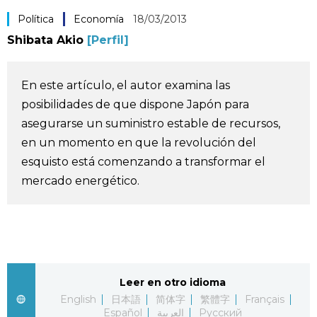
Política
Economía
18/03/2013
Vida
Shibata Akio
[Perfil]
Guía de Japón
En este artículo, el autor examina las
Vídeos e imágenes
posibilidades de que dispone Japón para
asegurarse un suministro estable de recursos,
En profundidad
en un momento en que la revolución del
esquisto está comenzando a transformar el
mercado energético.
Más
Noticias
official SNS
Datos de Japón
Leer en otro idioma
English
日本語
简体字
繁體字
Français
Fragmentos de Japón
Español
العربية
Русский