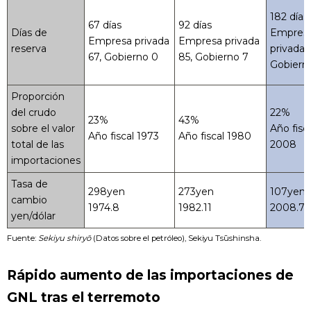
182 días
67 días
92 días
Días de
Empres
Empresa privada
Empresa privada
reserva
privada 
67, Gobierno 0
85, Gobierno 7
Gobiern
Proporción
del crudo
22%
23%
43%
sobre el valor
Año fisc
Año fiscal 1973
Año fiscal 1980
total de las
2008
importaciones
Tasa de
298yen
273yen
107yen
cambio
1974.8
1982.11
2008.7
yen/dólar
Fuente:
Sekiyu shiryō
(Datos sobre el petróleo), Sekiyu Tsūshinsha.
Rápido aumento de las importaciones de
GNL tras el terremoto