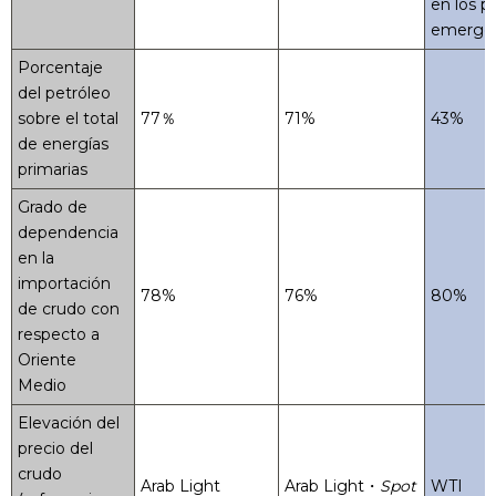
en los p
emerge
Porcentaje
del petróleo
sobre el total
77％
71%
43%
de energías
primarias
Grado de
dependencia
en la
importación
78%
76%
80%
de crudo con
respecto a
Oriente
Medio
Elevación del
precio del
crudo
Arab Light
Arab Light・
Spot
WTI