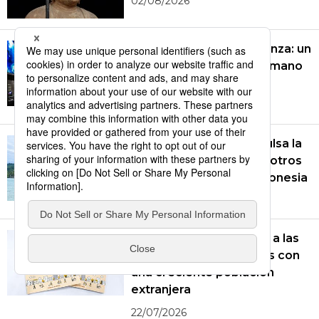
02/08/2026
El Museo de Seiko en Ginza: un
viaje en el tiempo de la mano
de maestros artesanos
20/07/2026
La ayuda japonesa impulsa la
educación, la sanidad y otros
ámbitos en Chuuk, Micronesia
15/07/2026
Un nuevo manual ayuda a las
comunidades japonesas con
una creciente población
extranjera
22/07/2026