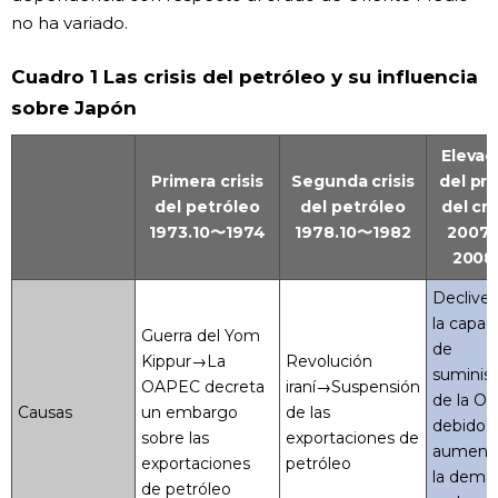
no ha variado.
Cuadro 1 Las crisis del petróleo y su influencia
sobre Japón
Elevac
Primera crisis
Segunda crisis
del pr
del petróleo
del petróleo
del cr
1973.10〜1974
1978.10〜1982
2007.
2008
Declive
la capac
Guerra del Yom
de
Kippur→La
Revolución
suminist
OAPEC decreta
iraní→Suspensión
de la O
Causas
un embargo
de las
debido a
sobre las
exportaciones de
aument
exportaciones
petróleo
la dema
de petróleo